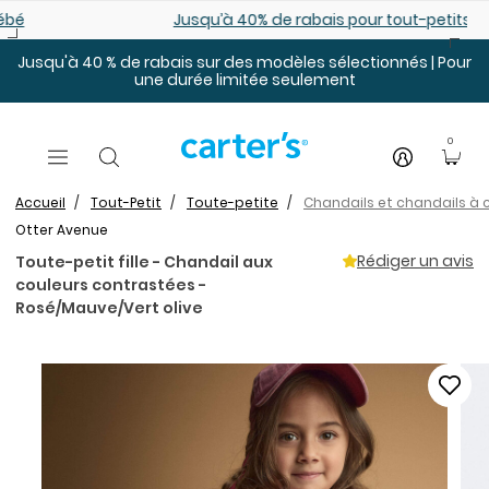
Sauter au contenu principal
Jusqu’à 40% de rabais pour tout-petits. En ligne seulemen
Jusqu'à 40 % de rabais sur des modèles sélectionnés | Pour
une durée limitée seulement
0
Accueil
Tout-Petit
Toute-petite
Chandails et chandails à 
Otter Avenue
Rédiger un avis
Toute-petit fille - Chandail aux
couleurs contrastées -
Rosé/Mauve/Vert olive