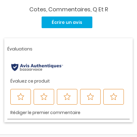
Cotes, Commentaires, Q Et R
Aucune
cote
Écrire un avis
pour
ce
produit.
Lien
vers
la
même
page.