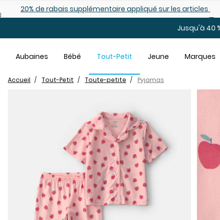
Sauter au contenu principal
es déjà démarqués
25% de rabais: modèles pour bébé
Jusqu'à 40 %
Aubaines
Bébé
Tout-Petit
Jeune
Marques
Accueil
Tout-Petit
Toute-petite
Pyjamas