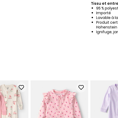
Tissu et entre
95 % polyes
Importé
Lavable à l
Produit cer
Hohenstein
Ignifuge, j