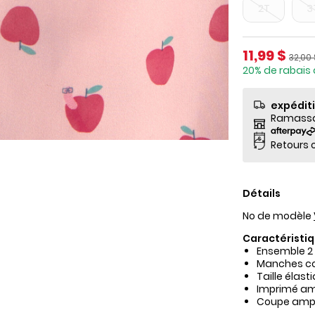
2T
3
Prix de so
11,99 $
Prix ​
32,00 
20% de rabais 
expédit
Ramassag
Retours o
Détails
No de modèle
Caractéristiq
Ensemble 2
Manches co
Taille élas
Imprimé a
Coupe ample