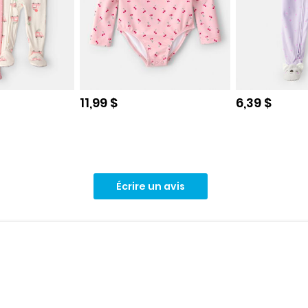
e
Prix de solde
Prix de sol
11,99 $
6,39 $
Écrire un avis