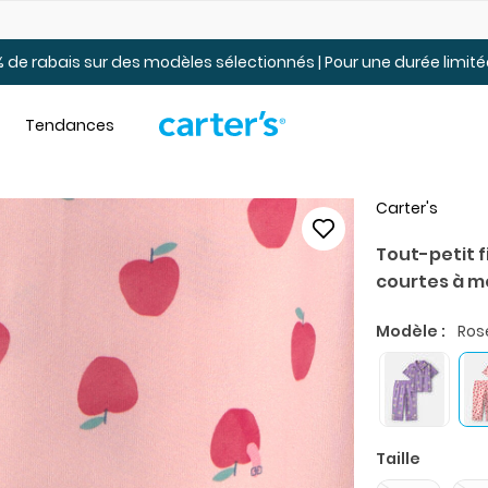
Jusqu’à 40% de rabais Soldes tout-petits et jeunes – En ligne
 de rabais sur des modèles sélectionnés | Pour une durée limi
Tendances
Carter's
Tout-petit f
courtes à m
Modèle :
Ros
Taille