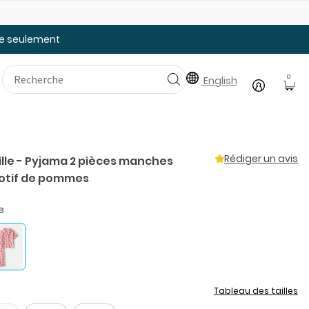
Faites le plein des essentiels pour la rentrée
20
tée seulement
0
English
Rédiger un avis
ille - Pyjama 2 pièces manches
otif de pommes
e
Tableau des tailles