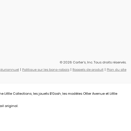
© 2026 Carter’s, Inc. Tous droits réservés.
 pluriannuel
Politique sur les bons-rabais
Rappels de produit
Plan du site
ittle Collections, les jouets B’Gosh, les modèles Otter Avenue et Little
il original.