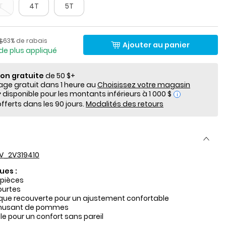
T
4T
5T
lde
Pourcentage de rabais
​de détail suggéré par le fabricant
63% de rabais
$
Ajouter au panier
de plus appliqué
ion gratuite
de 50 $+
e gratuit dans 1 heure au
Choisissez votre magasin
i
fferts dans les 90 jours.
Modalités des retours
V_2V319410
ues :
 pièces
urtes
tique recouverte pour un ajustement confortable
musant de pommes
 pour un confort sans pareil