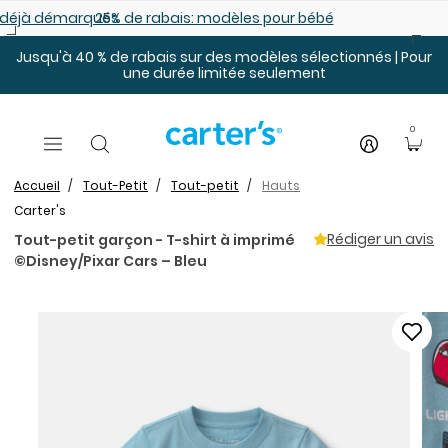
Sauter au contenu principal
es déjà démarqués
25% de rabais: modèles pour bébé
Jusqu'à 40 % de rabais sur des modèles sélectionnés | Pour
une durée limitée seulement
0
Accueil
Tout-Petit
Tout-petit
Hauts
Carter's
Rédiger un avis
Tout-petit garçon - T-shirt à imprimé
©Disney/Pixar Cars – Bleu