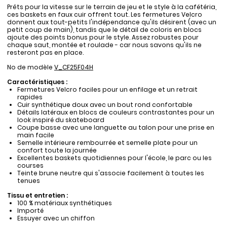
Prêts pour la vitesse sur le terrain de jeu et le style à la cafétéria,
ces baskets en faux cuir offrent tout. Les fermetures Velcro
donnent aux tout-petits l'indépendance qu'ils désirent (avec un
petit coup de main), tandis que le détail de coloris en blocs
ajoute des points bonus pour le style. Assez robustes pour
chaque saut, montée et roulade - car nous savons qu'ils ne
resteront pas en place.
No de modèle
V_CF25F04H
Caractéristiques :
Fermetures Velcro faciles pour un enfilage et un retrait
rapides
Cuir synthétique doux avec un bout rond confortable
Détails latéraux en blocs de couleurs contrastantes pour un
look inspiré du skateboard
Coupe basse avec une languette au talon pour une prise en
main facile
Semelle intérieure rembourrée et semelle plate pour un
confort toute la journée
Excellentes baskets quotidiennes pour l'école, le parc ou les
courses
Teinte brune neutre qui s'associe facilement à toutes les
tenues
Tissu et entretien :
100 % matériaux synthétiques
Importé
Essuyer avec un chiffon