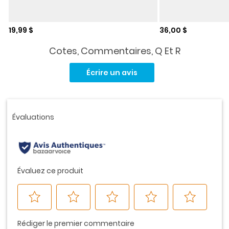
Prix de solde
Prix de solde
19,99 $
36,00 $
Cotes, Commentaires, Q Et R
Aucune
cote
Écrire un avis
pour
ce
produit.
Lien
vers
la
même
page.