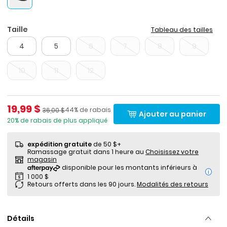
Taille
Tableau des tailles
4
5
6
7
8
9
10
11
12
Prix de solde
19,99 $
Pourcentage de rabais
Prix ​​de détail suggéré par le fabricant
44% de rabais
36,00 $
Ajouter au panier
20% de rabais de plus appliqué
expédition gratuite
de 50 $+
Ramassage gratuit dans 1 heure au
Choisissez votre
magasin
i
Retours offerts dans les 90 jours.
Modalités des retours
Détails