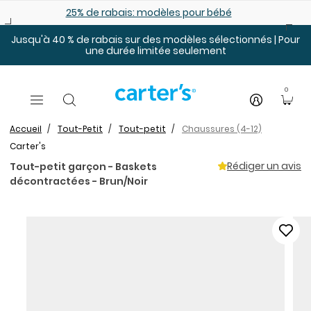
Sauter au contenu principal
25% de rabais: modèles pour bébé
Jusqu'à 40 % de rabais sur des modèles sélectionnés | Pour
une durée limitée seulement
0
Accueil
Tout-Petit
Tout-petit
Chaussures (4-12)
Carter's
Rédiger un avis
Tout-petit garçon - Baskets
décontractées - Brun/Noir