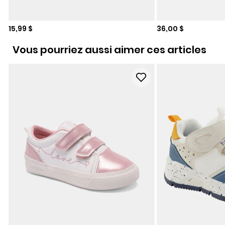
Prix de solde
Prix de solde
15,99 $
36,00 $
Vous pourriez aussi aimer ces articles