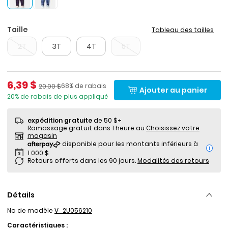
Taille
Tableau des tailles
2T
3T
4T
5T
Prix de solde
6,39 $
Pourcentage de rabais
Prix ​​de détail suggéré par le fabricant
68% de rabais
20,00 $
Ajouter au panier
20% de rabais de plus appliqué
expédition gratuite
de 50 $+
Ramassage gratuit dans 1 heure au
Choisissez votre
magasin
i
Retours offerts dans les 90 jours.
Modalités des retours
Détails
No de modèle
V_2U056210
Caractéristiques :