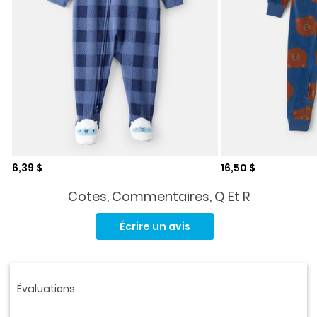
Prix de solde
Prix de solde
6,39 $
16,50 $
Cotes, Commentaires, Q Et R
Aucune
cote
Écrire un avis
pour
ce
produit.
Lien
vers
la
même
page.