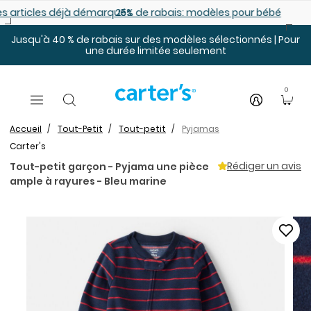
Sauter au contenu principal
es déjà démarqués
25% de rabais: modèles pour bébé
Jusqu'à 40 % de rabais sur des modèles sélectionnés | Pour
une durée limitée seulement
0
Accueil
Tout-Petit
Tout-petit
Pyjamas
Carter's
Rédiger un avis
Tout-petit garçon - Pyjama une pièce
ample à rayures - Bleu marine