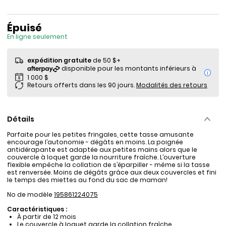
Prix de solde
Épuisé
En ligne seulement
expédition gratuite
de 50 $+
i
Retours offerts dans les 90 jours.
Modalités des retours
Détails
Parfaite pour les petites fringales, cette tasse amusante
encourage l’autonomie - dégâts en moins. La poignée
antidérapante est adaptée aux petites mains alors que le
couvercle à loquet garde la nourriture fraîche. L’ouverture
flexible empêche la collation de s’éparpiller - même si la tasse
est renversée. Moins de dégâts grâce aux deux couvercles et fini
le temps des miettes au fond du sac de maman!
No de modèle
195861224075
Caractéristiques :
À partir de 12 mois
Le couvercle à loquet garde la collation fraîche