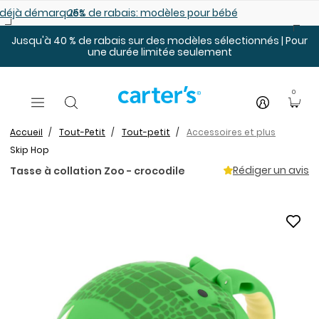
Sauter au contenu principal
es déjà démarqués
25% de rabais: modèles pour bébé
Jusqu'à 40 % de rabais sur des modèles sélectionnés | Pour
une durée limitée seulement
0
Accueil
Tout-Petit
Tout-petit
Accessoires et plus
Skip Hop
Rédiger un avis
Tasse à collation Zoo - crocodile