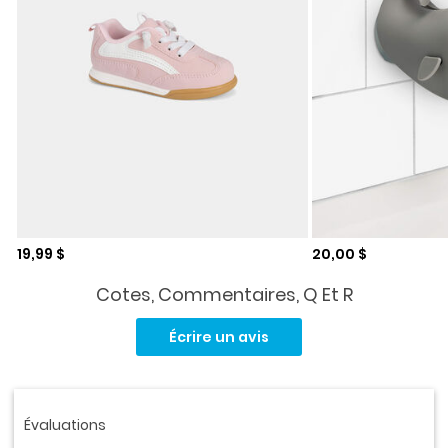
Prix de solde
Prix de solde
19,99 $
20,00 $
Cotes, Commentaires, Q Et R
Aucune
cote
Écrire un avis
pour
ce
produit.
Lien
vers
la
même