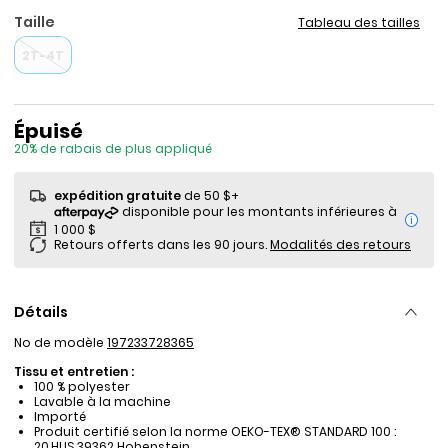
Taille
Tableau des tailles
2T-4T
Prix de solde
Épuisé
20% de rabais de plus appliqué
expédition gratuite
de 50 $+
i
Retours offerts dans les 90 jours.
Modalités des retours
Détails
No de modèle
197233728365
Tissu et entretien :
100 % polyester
Lavable à la machine
Importé
Produit certifié selon la norme OEKO-TEX® STANDARD 100 :
20.HUS.39362 Hohenstein