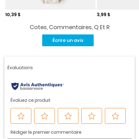
Prix de solde
Prix de solde
10,39 $
3,99 $
Cotes, Commentaires, Q Et R
Aucune
cote
Écrire un avis
pour
ce
produit.
Lien
vers
la
même
page.