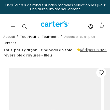
Sauter au contenu principal
Jusqu'à 40 % de rabais sur des modèles sélectionnés | Pour
une durée limitée seulement
0
Accueil
Tout-Petit
Tout-petit
Accessoires et plus
Carter's
Rédiger un avis
Tout-petit garçon - Chapeau de soleil
réversible à rayures - Bleu