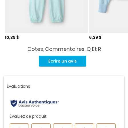
Prix de solde
Prix de solde
10,39 $
6,39 $
Cotes, Commentaires, Q Et R
Aucune
cote
Écrire un avis
pour
ce
produit.
Lien
vers
la
même
page.