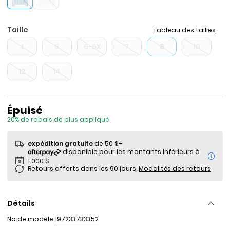
Taille
Tableau des tailles
4
5
6-6X
7
8
10
12
14
Prix de solde
Épuisé
20% de rabais de plus appliqué
expédition gratuite
de 50 $+
i
Retours offerts dans les 90 jours.
Modalités des retours
Détails
No de modèle
197233733352