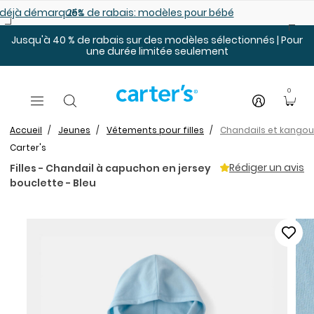
Sauter au contenu principal
es déjà démarqués
25% de rabais: modèles pour bébé
Jusqu'à 40 % de rabais sur des modèles sélectionnés | Pour
une durée limitée seulement
0
Accueil
Jeunes
Vêtements pour filles
Chandails et kango
Carter's
Rédiger un avis
Filles - Chandail à capuchon en jersey
bouclette - Bleu