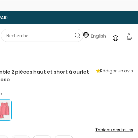
25% de rabais: modèles pour bébé
Ju
RA10
0
English
Rédiger un avis
emble 2 pièces haut et short à ourlet
Rose
e
Tableau des tailles