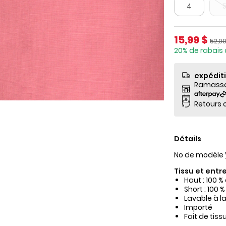
4
Prix de so
15,99 $
Prix 
52,00
20% de rabais 
expédit
Ramassag
Retours o
Détails
No de modèle
Tissu et entre
Haut : 100 %
Short : 100 
Lavable à l
Importé
Fait de tis