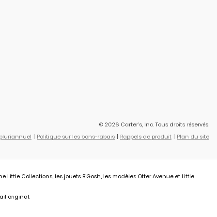
© 2026 Carter’s, Inc. Tous droits réservés.
 pluriannuel
Politique sur les bons-rabais
Rappels de produit
Plan du site
ittle Collections, les jouets B’Gosh, les modèles Otter Avenue et Little
il original.