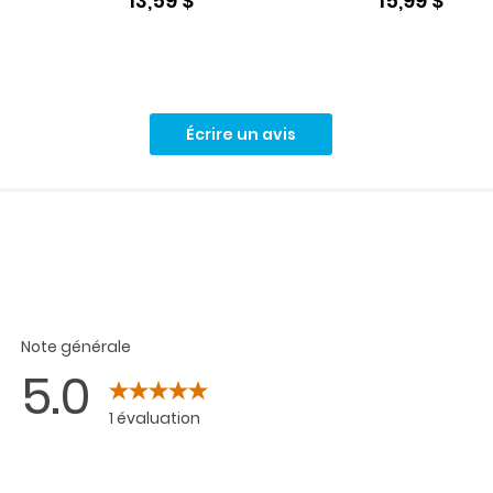
13,59 $
15,99 $
Écrire un avis