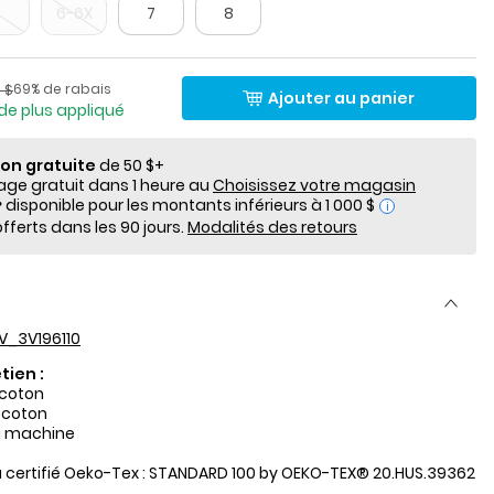
5
6-6X
7
8
lde
Pourcentage de rabais
​​de détail suggéré par le fabricant
69% de rabais
 $
Ajouter au panier
de plus appliqué
ion gratuite
de 50 $+
e gratuit dans 1 heure au
Choisissez votre magasin
i
fferts dans les 90 jours.
Modalités des retours
V_3V196110
tien :
 coton
% coton
a machine
su certifié Oeko-Tex : STANDARD 100 by OEKO-TEX® 20.HUS.39362