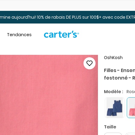
t.
Jusqu’à 40% de rabais pour jeunes. En ligne seulement.
mine aujourd’hui! 10% de rabais DE PLUS sur 100$+ avec code EXT
Tendances
OshKosh
Filles - Ens
festonné - 
Modèle :
Ros
Taille