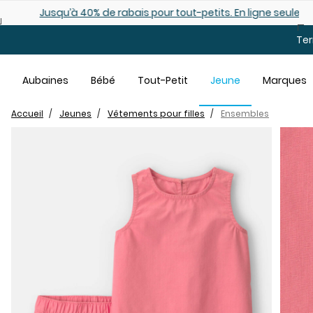
Sauter au contenu principal
Jusqu’à 40% de rabais pour tout-petits. En ligne seulemen
Ter
Aubaines
Bébé
Tout-Petit
Jeune
Marques
Accueil
Jeunes
Vêtements pour filles
Ensembles