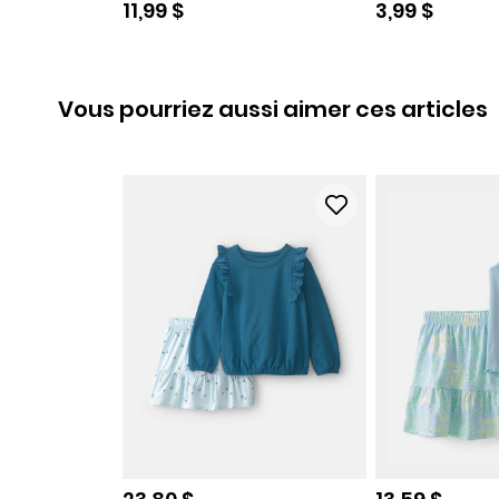
Prix de solde
Prix de sold
11,99 $
3,99 $
Vous pourriez aussi aimer ces articles
Prix de solde
Prix de sold