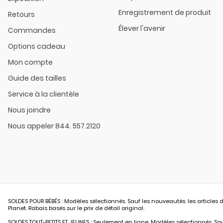
Enregistrement de produit
Retours
Élever l'avenir
Commandes
Options cadeau
Mon compte
Guide des tailles
Service à la clientèle
Nous joindre
Nous appeler 844. 557.2120
SOLDES POUR BÉBÉS : Modèles sélectionnés. Sauf les nouveautés. les articles d
Planet. Rabais basés sur le prix de détail original.
SOLDES TOUT-PETITS ET JEUNES : Seulement en ligne. Modèles sélectionnés. Sauf