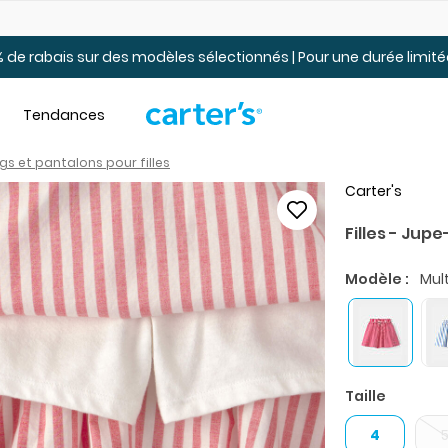
Jusqu’à 40% de rabais Soldes tout-petits et jeunes – En ligne
 de rabais sur des modèles sélectionnés | Pour une durée limi
Tendances
ngs et pantalons pour filles
Carter's
Filles - Jup
Modèle :
Mult
Taille
4