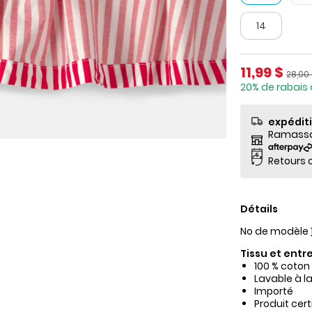
14
Prix de so
11,99 $
Prix ​
28,00
20% de rabais 
expédit
Ramassag
Retours o
Détails
No de modèle
Tissu et entre
100 % coton
Lavable à l
Importé
Produit cer