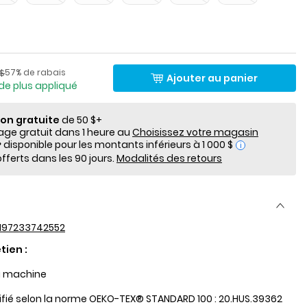
lde
Pourcentage de rabais
​de détail suggéré par le fabricant
57% de rabais
 $
Ajouter au panier
de plus appliqué
ion gratuite
de 50 $+
e gratuit dans 1 heure au
Choisissez votre magasin
i
fferts dans les 90 jours.
Modalités des retours
197233742552
tien :
a machine
tifié selon la norme OEKO-TEX® STANDARD 100 : 20.HUS.39362