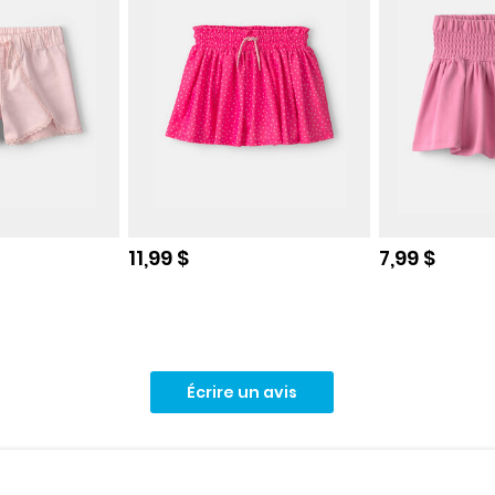
e
Prix de solde
Prix de sol
11,99 $
7,99 $
Écrire un avis