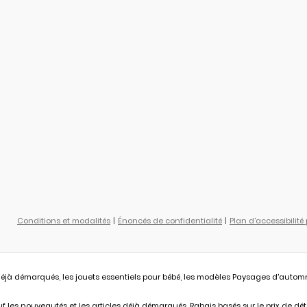
Conditions et modalités
Énoncés de confidentialité
Plan d'accessibilité
éjà démarqués, les jouets essentiels pour bébé, les modèles Paysages d'automne L
 les nouveautés et les articles déjà démarqués. Rabais basés sur le prix de déta