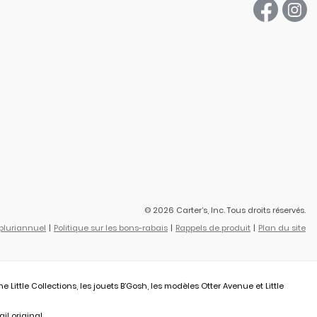
© 2026 Carter’s, Inc. Tous droits réservés.
 pluriannuel
Politique sur les bons-rabais
Rappels de produit
Plan du site
ittle Collections, les jouets B’Gosh, les modèles Otter Avenue et Little
il original.