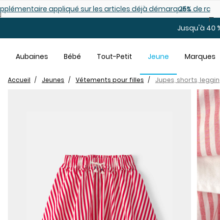
Sauter au contenu principal
es déjà démarqués
25% de rabais: modèles pour bébé
Jusqu'à 40 %
Aubaines
Bébé
Tout-Petit
Jeune
Marques
Accueil
Jeunes
Vêtements pour filles
Jupes, shorts, leggi