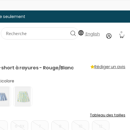
Faites le plein des essentiels pour la rentrée
20
tée seulement
0
English
Rédiger un avis
e-short à rayures - Rouge/Blanc
icolore
Tableau des tailles
5
6-6X
7
8
10
12