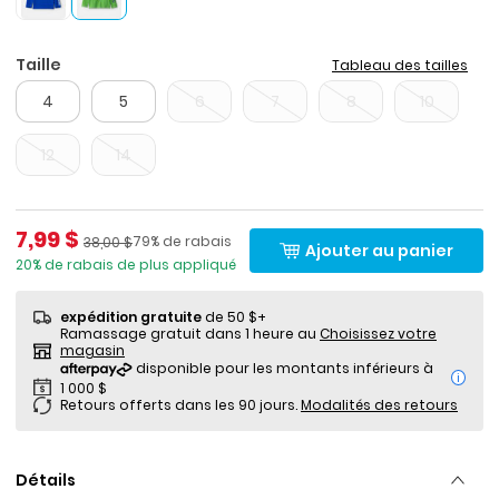
Taille
Tableau des tailles
4
5
6
7
8
10
12
14
Prix de solde
7,99 $
Pourcentage de rabais
Prix ​​de détail suggéré par le fabricant
79% de rabais
38,00 $
Ajouter au panier
20% de rabais de plus appliqué
expédition gratuite
de 50 $+
Ramassage gratuit dans 1 heure au
Choisissez votre
magasin
i
Retours offerts dans les 90 jours.
Modalités des retours
Détails