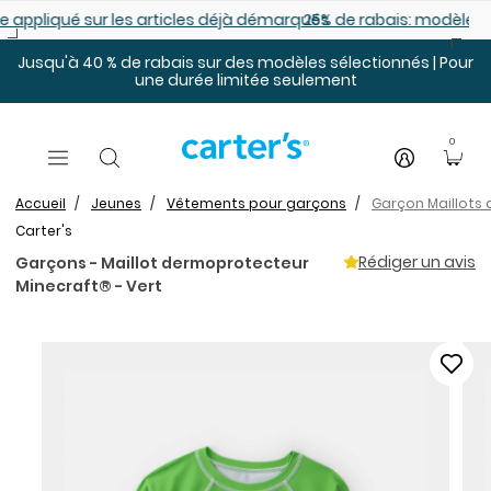
Sauter au contenu principal
es déjà démarqués
25% de rabais: modèles pour bébé
Jusqu'à 40 % de rabais sur des modèles sélectionnés | Pour
une durée limitée seulement
0
Accueil
Jeunes
Vêtements pour garçons
Garçon Maillots 
Carter's
Rédiger un avis
Garçons - Maillot dermoprotecteur
Minecraft® - Vert