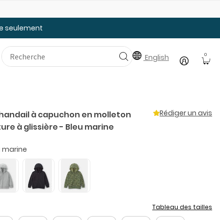
Faites le plein des essentiels pour la rentrée
20
tée seulement
0
English
Rédiger un avis
handail à capuchon en molleton
re à glissière - Bleu marine
u marine
Tableau des tailles