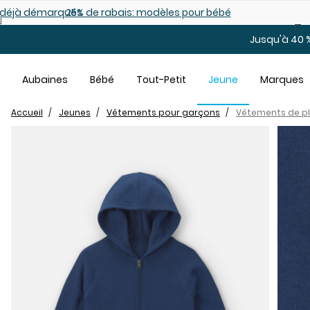
Sauter au contenu principal
es déjà démarqués
25% de rabais: modèles pour bébé
Jusqu'à 40 %
Aubaines
Bébé
Tout-Petit
Jeune
Marques
Accueil
Jeunes
Vêtements pour garçons
Vêtements de ple