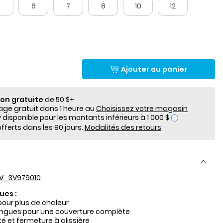
5
6
7
8
10
12
Ajouter au panier
ion gratuite
de 50 $+
e gratuit dans 1 heure au
Choisissez votre magasin
i
fferts dans les 90 jours.
Modalités des retours
V_3V979010
ues :
our plus de chaleur
ngues pour une couverture complète
é et fermeture à glissière