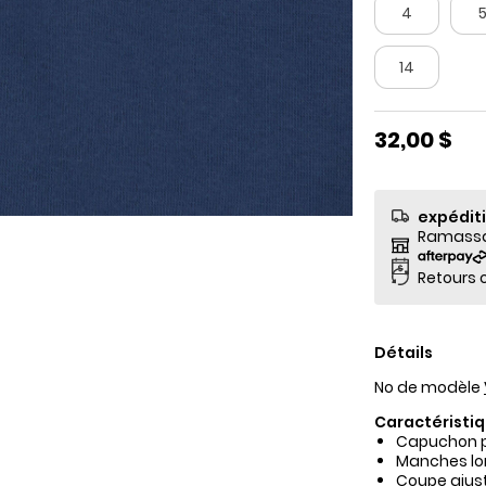
4
14
32,00 $
expédit
Ramassag
Retours o
Détails
No de modèle
Caractéristiq
Capuchon p
Manches lo
Coupe ajust