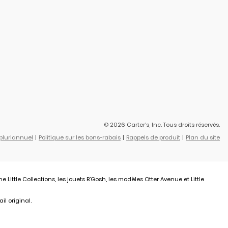
© 2026 Carter’s, Inc. Tous droits réservés.
 pluriannuel
Politique sur les bons-rabais
Rappels de produit
Plan du site
ittle Collections, les jouets B’Gosh, les modèles Otter Avenue et Little
il original.