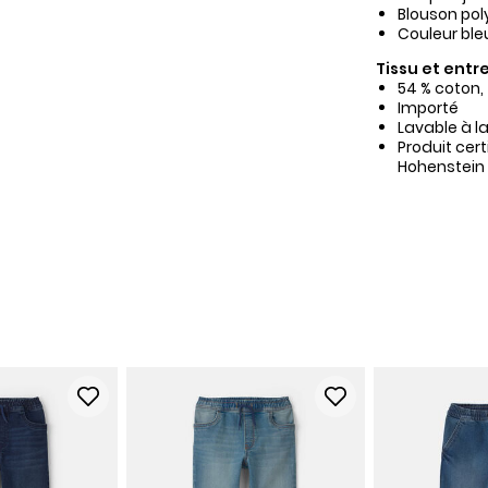
Blouson pol
Couleur ble
Tissu et entre
54 % coton,
Importé
Lavable à l
Produit cer
Hohenstein