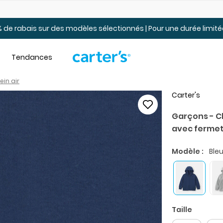
Jusqu’à 40% de rabais Soldes tout-petits et jeunes – En ligne
 de rabais sur des modèles sélectionnés | Pour une durée limi
Tendances
in air
Carter's
Garçons - C
avec fermetu
Modèle :
Ble
Taille