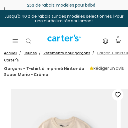
Sauter au contenu principal
25% de rabais: modèles pour bébé
Jusqu'à 40 % de rabais sur des modèles sélectionnés | Pour
une durée limitée seulement
0
Accueil
Jeunes
Vêtements pour garçons
Garçon T-shirts 
Carter's
Rédiger un avis
Garçons - T-shirt à imprimé Nintendo
Super Mario - Crème