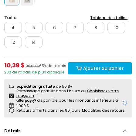
Taille
Tableau des tailles
4
5
6
7
8
10
12
14
Prix de solde
10,39 $
Pourcentage de rabais
Prix ​​de détail suggéré par le fabricant
65% de rabais
30,00 $
Ajouter au panier
20% de rabais de plus appliqué
expédition gratuite
de 50 $+
Ramassage gratuit dans 1 heure au
Choisissez votre
magasin
i
Retours offerts dans les 90 jours.
Modalités des retours
Détails