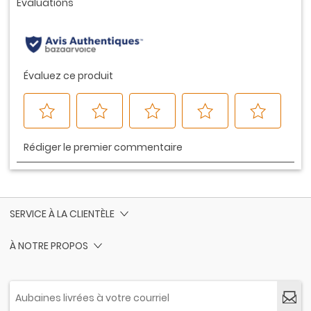
la
même
page.
SERVICE À LA CLIENTÈLE
À NOTRE PROPOS