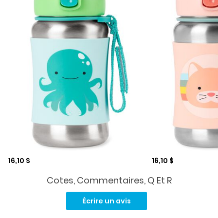
Prix de solde
Prix de solde
16,10 $
16,10 $
Cotes, Commentaires, Q Et R
Aucune
cote
Écrire un avis
pour
ce