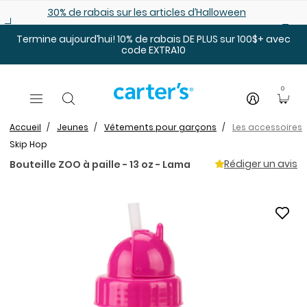
Sauter au contenu principal
30% de rabais sur les articles d’Halloween
Termine aujourd’hui! 10% de rabais DE PLUS sur 100$+ avec
code EXTRA10
0
Accueil
Jeunes
Vêtements pour garçons
Les accessoires
Skip Hop
Rédiger un avis
Bouteille ZOO à paille - 13 oz - Lama