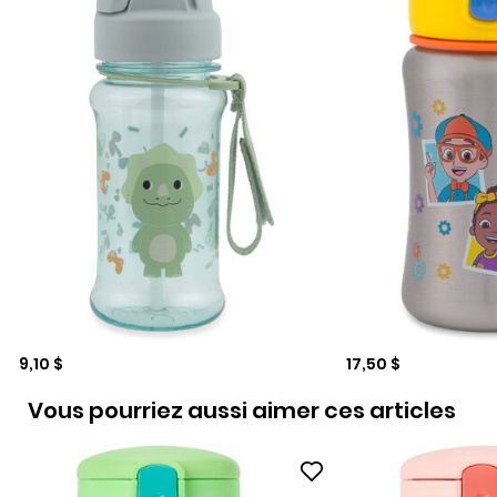
Prix de solde
Prix de solde
9,10 $
17,50 $
Vous pourriez aussi aimer ces articles