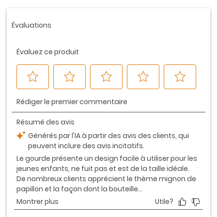
produit.
Lien
vers
la
même
page.