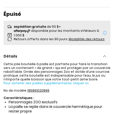
Prix de solde
Épuisé
expédition gratuite
de 50 $+
i
Retours offerts dans les 90 jours.
Modalités des retours
Détails
Cette jolie bouteille à paille est parfaite pour faire la transition
vers un contenant « de grand » qui est protéger par un couvercle
rabattable. Ornée des personnages Zoo et dotée d’une courroie
pratique, cette bouteille est indispensable pour l’eau, le jus ou
n’importe quelle boisson que votre tout-petit aime boire.
Pour acheter des pailles supplémentaires, cliquer ici
No de modèle
195861020899
Caractéristiques :
Personnages ZOO exclusifs
La paille se replie dans le couvercle hermétique pour
rester propre