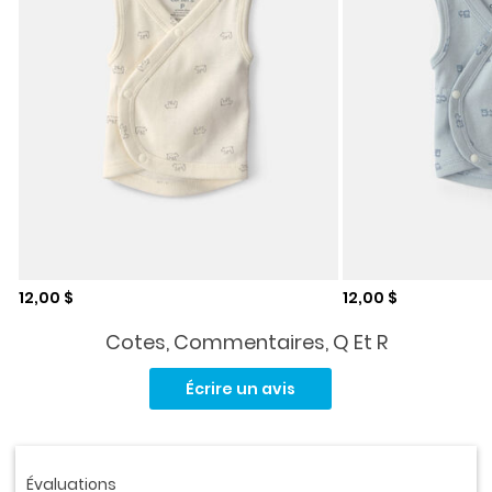
Prix de solde
Prix de solde
12,00 $
12,00 $
Cotes, Commentaires, Q Et R
Aucune
cote
Écrire un avis
pour
ce
produit.
Lien
vers
la