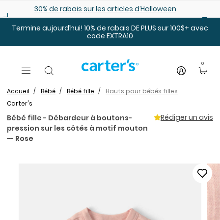
Sauter au contenu principal
30% de rabais sur les articles d’Halloween
Termine aujourd’hui! 10% de rabais DE PLUS sur 100$+ avec
code EXTRA10
0
Accueil
Bébé
Bébé fille
Hauts pour bébés filles
Carter's
Rédiger un avis
Bébé fille - Débardeur à boutons-
pression sur les côtés à motif mouton
-- Rose