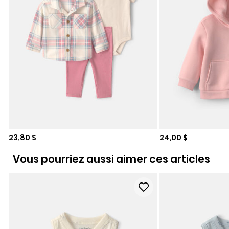
Prix de solde
Prix de solde
23,80 $
24,00 $
Vous pourriez aussi aimer ces articles