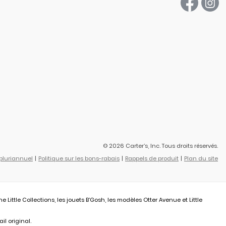
© 2026 Carter’s, Inc. Tous droits réservés.
 pluriannuel
Politique sur les bons-rabais
Rappels de produit
Plan du site
ittle Collections, les jouets B’Gosh, les modèles Otter Avenue et Little
il original.