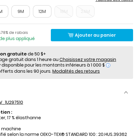
M
9M
12M
18M
24M
lde
Pourcentage de rabais
de détail suggéré par le fabricant
78% de rabais
$
Ajouter au panier
de plus appliqué
ion gratuite
de 50 $+
e gratuit dans 1 heure au
Choisissez votre magasin
i
fferts dans les 90 jours.
Modalités des retours
V_1U297510
tien :
ter, 17 % élasthanne
a machine
tifié selon la norme OEKO-TEX® STANDARD 100 : 20.HUS.39362