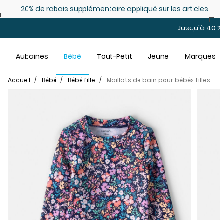
Sauter au contenu principal
es déjà démarqués
25% de rabais: modèles pour bébé
Jusqu'à 40 %
Aubaines
Bébé
Tout-Petit
Jeune
Marques
Accueil
Bébé
Bébé fille
Maillots de bain pour bébés filles