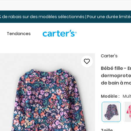
Jusqu’à 40% de rabais Soldes tout-petits et jeunes – En ligne
 de rabais sur des modèles sélectionnés | Pour une durée limi
Tendances
Carter's
Bébé fille -
dermoprotec
de bain à mot
Modèle :
Mult
Taille