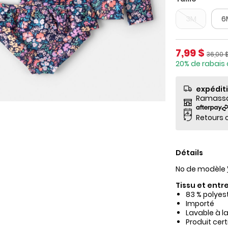
3M
6
Prix de so
7,99 $
Prix ​​
36,00 
20% de rabais 
expédit
Ramassag
Retours o
Détails
No de modèle
Tissu et entre
83 % polyes
Importé
Lavable à l
Produit cer