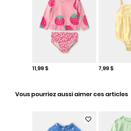
Prix de solde
Prix de sold
11,99 $
7,99 $
Vous pourriez aussi aimer ces articles