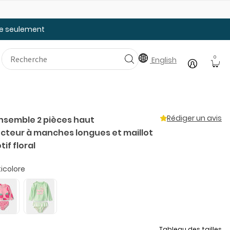
Faites le plein des essentiels pour la rentrée
20
tée seulement
0
English
Rédiger un avis
 Ensemble 2 pièces haut
teur à manches longues et maillot
if floral
icolore
Tableau des tailles