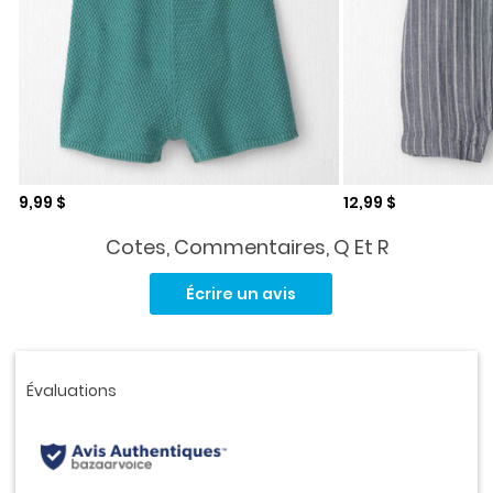
Prix de solde
Prix de solde
9,99 $
12,99 $
Cotes, Commentaires, Q Et R
Aucune
cote
Écrire un avis
pour
ce
produit.
Lien
vers
la
même
page.