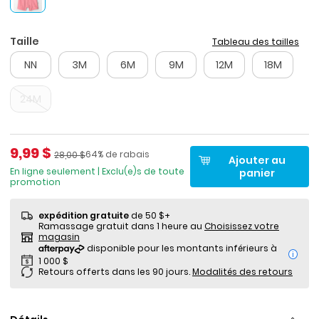
Taille
Tableau des tailles
NN
3M
6M
9M
12M
18M
24M
Prix de solde
9,99 $
Pourcentage de rabais
Prix ​​de détail suggéré par le fabricant
64% de rabais
28,00 $
Ajouter au
En ligne seulement | Exclu(e)s de toute
panier
promotion
expédition gratuite
de 50 $+
Ramassage gratuit dans 1 heure au
Choisissez votre
magasin
i
Retours offerts dans les 90 jours.
Modalités des retours