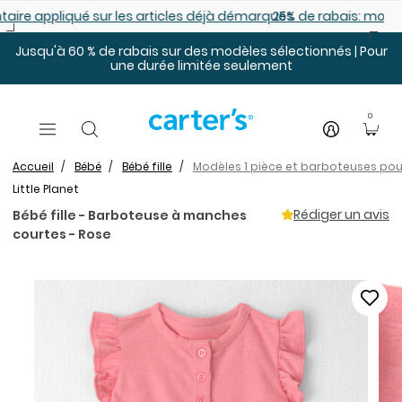
Sauter au contenu principal
es déjà démarqués
25% de rabais: modèles pour bébé
Jusqu'à 60 % de rabais sur des modèles sélectionnés | Pour
une durée limitée seulement
0
Accueil
Bébé
Bébé fille
Modèles 1 pièce et barboteuses pour
Little Planet
Rédiger un avis
Bébé fille - Barboteuse à manches
courtes - Rose