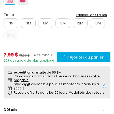
Taille
Tableau des tailles
NN
3M
6M
9M
12M
18M
24M
Prix de solde
7,99 $
Pourcentage de rabais
Prix ​​de détail suggéré par le fabricant
56% de rabais
18,00 $
Ajouter au panier
20% de rabais de plus appliqué
expédition gratuite
de 50 $+
Ramassage gratuit dans 1 heure au
Choisissez votre
magasin
i
Retours offerts dans les 90 jours.
Modalités des retours
Détails