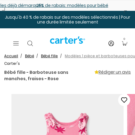
Sauter au contenu principal
es déjà démarqués
25% de rabais: modèles pour bébé
Jusqu'à 40 % de rabais sur des modèles sélectionnés | Pour
une durée limitée seulement
0
Accueil
Bébé
Bébé fille
Modèles 1 pièce et barboteuses pour
Carter's
Rédiger un avis
Bébé fille - Barboteuse sans
manches, fraises - Rose