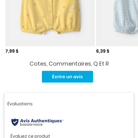
Prix de solde
Prix de solde
7,99 $
6,39 $
Cotes, Commentaires, Q Et R
Aucune
cote
Écrire un avis
pour
ce
produit.
Lien
vers
la
même
page.