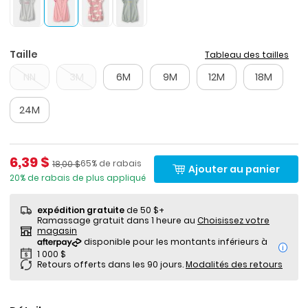
Taille
Tableau des tailles
NN
3M
6M
9M
12M
18M
24M
Prix de solde
6,39 $
Pourcentage de rabais
Prix ​​de détail suggéré par le fabricant
65% de rabais
18,00 $
Ajouter au panier
20% de rabais de plus appliqué
expédition gratuite
de 50 $+
Ramassage gratuit dans 1 heure au
Choisissez votre
magasin
i
Retours offerts dans les 90 jours.
Modalités des retours