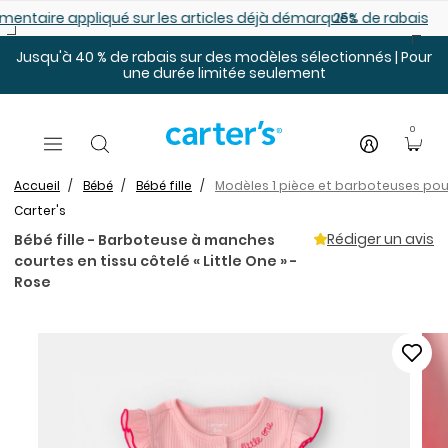
Sauter au contenu principal
les déjà démarqués
25% de rabais: modèles pour bébé
Jusqu'à 40 % de rabais sur des modèles sélectionnés | Pour
une durée limitée seulement
0
Accueil
Bébé
Bébé fille
Modèles 1 pièce et barboteuses pour
Carter's
Rédiger un avis
Bébé fille - Barboteuse à manches
courtes en tissu côtelé « Little One » -
Rose