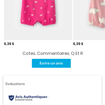
Prix de solde
Prix de solde
6,39 $
6,39 $
Cotes, Commentaires, Q Et R
Aucune
cote
Écrire un avis
pour
ce
produit.
Lien
vers
la
même
page.