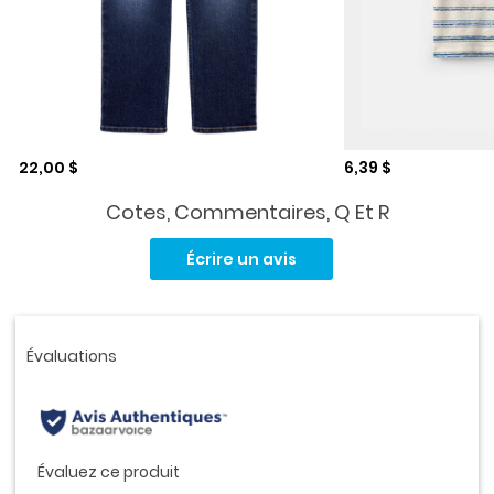
Prix de solde
Prix de solde
22,00 $
6,39 $
Cotes, Commentaires, Q Et R
Aucune
cote
Écrire un avis
pour
ce
produit.
Lien
vers
la
même
page.