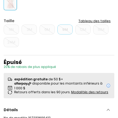
Taille
Tableau des tailles
NN
3M
6M
9M
12M
18M
24M
Prix de solde
Épuisé
20% de rabais de plus appliqué
expédition gratuite
de 50 $+
i
Retours offerts dans les 90 jours.
Modalités des retours
Détails
No de modèle
197233699412