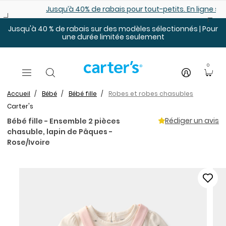
Sauter au contenu principal
Jusqu’à 40% de rabais pour tout-petits. En ligne seulemen
Jusqu'à 40 % de rabais sur des modèles sélectionnés | Pour
une durée limitée seulement
0
Accueil
Bébé
Bébé fille
Robes et robes chasubles
Carter's
Rédiger un avis
Bébé fille - Ensemble 2 pièces
chasuble, lapin de Pâques -
Rose/Ivoire