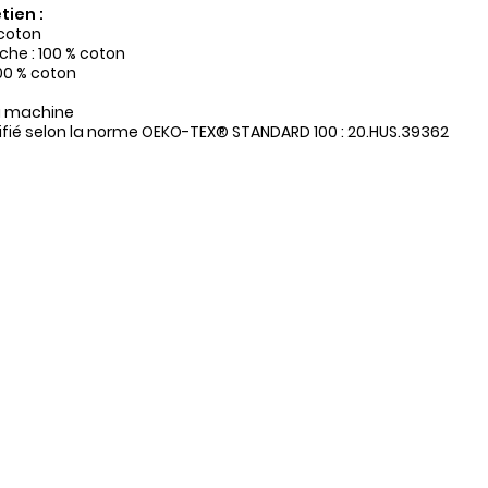
tien :
 coton
he : 100 % coton
100 % coton
a machine
tifié selon la norme OEKO-TEX® STANDARD 100 : 20.HUS.39362