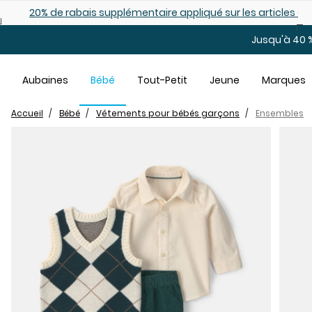
Sauter au contenu principal
es déjà démarqués
25% de rabais: modèles pour bébé
Jusqu'à 40 %
Aubaines
Bébé
Tout-Petit
Jeune
Marques
Accueil
Bébé
Vêtements pour bébés garçons
Ensembles