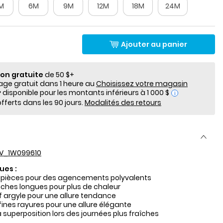
M
6M
9M
12M
18M
24M
Ajouter au panier
ion gratuite
de 50 $+
e gratuit dans 1 heure au
Choisissez votre magasin
i
fferts dans les 90 jours.
Modalités des retours
V_1W099610
ues :
 pièces pour des agencements polyvalents
hes longues pour plus de chaleur
if argyle pour une allure tendance
fines rayures pour une allure élégante
a superposition lors des journées plus fraîches