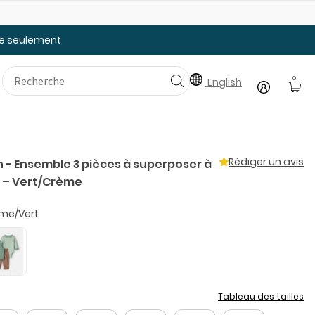
Faites le plein des essentiels pour la rentrée
20
tée seulement
0
English
Rédiger un avis
 - Ensemble 3 pièces à superposer à
e – Vert/Crème
me/Vert
Tableau des tailles