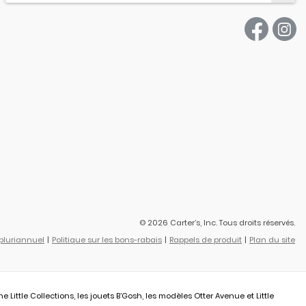
© 2026 Carter’s, Inc. Tous droits réservés.
 pluriannuel
Politique sur les bons-rabais
Rappels de produit
Plan du site
ittle Collections, les jouets B’Gosh, les modèles Otter Avenue et Little