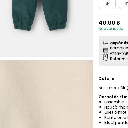
NN
3
40,00 $
Nouveautés
expédit
Ramassag
Retours o
Détails
No de modèle
Caractéristiq
Ensemble 3
Haut à manc
Gilet à mot
Pantalon à 
Idéal pour l