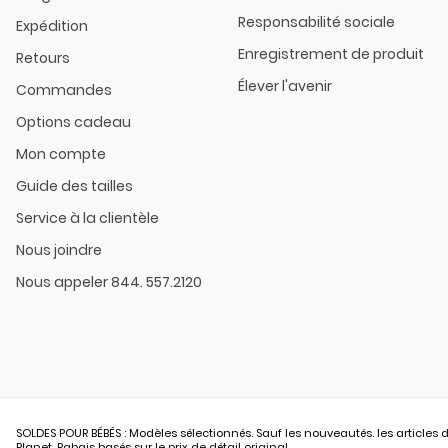
Responsabilité sociale
Expédition
Enregistrement de produit
Retours
Élever l'avenir
Commandes
Options cadeau
Mon compte
Guide des tailles
Service à la clientèle
Nous joindre
Nous appeler 844. 557.2120
SOLDES POUR BÉBÉS : Modèles sélectionnés. Sauf les nouveautés. les articles d
Planet. Rabais basés sur le prix de détail original.