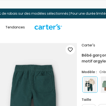
Jusqu’à 40% de rabais Soldes tout-petits et jeunes – En ligne
 de rabais sur des modèles sélectionnés | Pour une durée limi
Tendances
Carter's
Bébé garçon
motif argyl
Modèle :
Crè
Taille