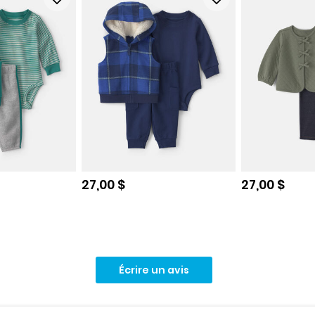
e
Prix de solde
Prix de sol
27,00 $
27,00 $
Écrire un avis