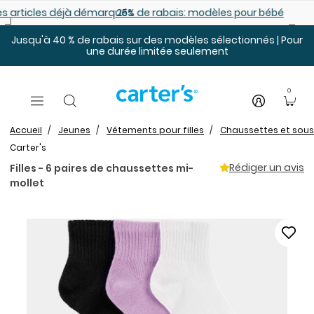
Sauter au contenu principal
es déjà démarqués
25% de rabais: modèles pour bébé
Jusqu'à 40 % de rabais sur des modèles sélectionnés | Pour
une durée limitée seulement
0
Accueil
Jeunes
Vêtements pour filles
Chaussettes et sou
Carter's
Rédiger un avis
Filles - 6 paires de chaussettes mi-
mollet