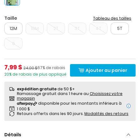
Taille
Tableau des tailles
12M
18M
2T
3T
4T
5T
6
Prix de solde
7,99 $
Pourcentage de rabais
Prix ​​de détail suggéré par le fabricant
67% de rabais
24,00 $
Ajouter au panier
20% de rabais de plus appliqué
expédition gratuite
de 50 $+
Ramassage gratuit dans 1 heure au
Choisissez votre
magasin
i
Retours offerts dans les 90 jours.
Modalités des retours
Détails