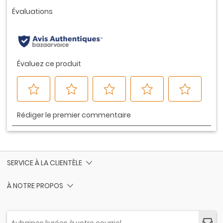
vers
la
même
page.
SERVICE À LA CLIENTÈLE
À NOTRE PROPOS