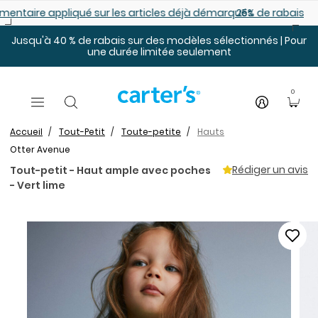
Sauter au contenu principal
es déjà démarqués
25% de rabais: modèles pour bébé
Jusqu'à 40 % de rabais sur des modèles sélectionnés | Pour
une durée limitée seulement
0
Accueil
Tout-Petit
Toute-petite
Hauts
Otter Avenue
Rédiger un avis
Tout-petit - Haut ample avec poches
- Vert lime