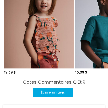
Prix de solde
Prix de solde
13,59 $
10,39 $
Cotes, Commentaires, Q Et R
Aucune
cote
Écrire un avis
pour
ce
produit.
Lien