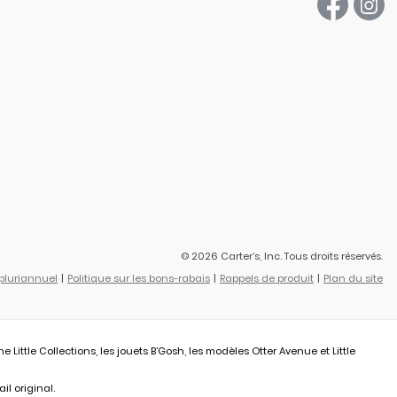
© 2026 Carter’s, Inc. Tous droits réservés.
 pluriannuel
Politique sur les bons-rabais
Rappels de produit
Plan du site
ittle Collections, les jouets B’Gosh, les modèles Otter Avenue et Little
il original.