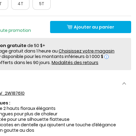
T
4T
5T
Ajouter au panier
oute promotion
ion gratuite
de 50 $+
e gratuit dans 1 heure au
Choisissez votre magasin
i
fferts dans les 90 jours.
Modalités des retours
V_2W187610
ues :
 2 hauts floraux élégants
gues pour plus de chaleur
ée pour une silhouette flatteuse
élicates en dentelle qui ajoutent une touche d’élégance
n goutte au dos