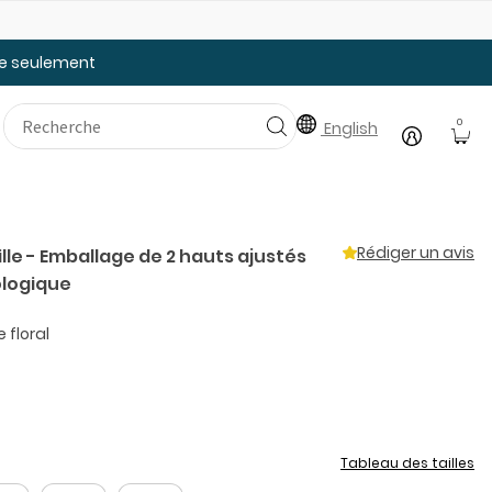
25% de rabais: modèles pour bébé
Ju
tée seulement
0
English
Rédiger un avis
ille - Emballage de 2 hauts ajustés
ologique
 floral
Tableau des tailles