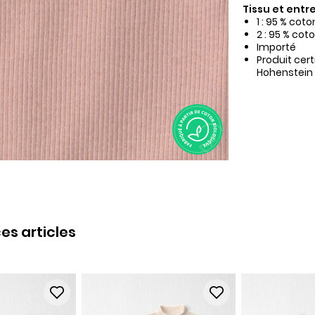
Tissu et entre
1 : 95 % cot
2 : 95 % cot
Importé
Produit cer
Hohenstein
es articles