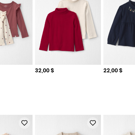
e
Prix de solde
Prix de sol
32,00 $
22,00 $