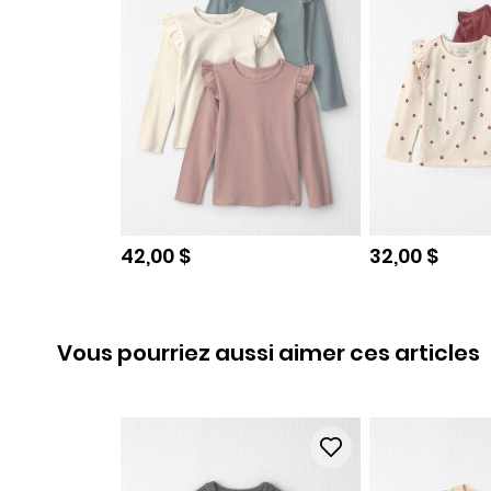
Prix de solde
Prix de sold
42,00 $
32,00 $
Vous pourriez aussi aimer ces articles