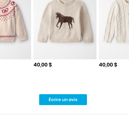
e
Prix de solde
Prix de sol
40,00 $
40,00 $
Écrire un avis