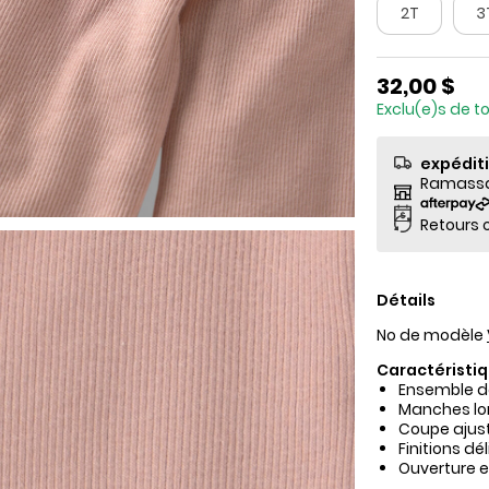
2T
3
32,00 $
Exclu(e)s de t
expédit
Ramassag
Retours o
Détails
No de modèle
Caractéristiq
Ensemble de
Manches lon
Coupe ajust
Finitions d
Ouverture e