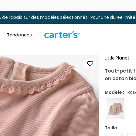
t.
Jusqu’à 40% de rabais pour jeunes. En ligne seulement.
 de rabais sur des modèles sélectionnés | Pour une durée limi
Tendances
Little Planet
Tout-petit f
en coton bi
Modèle :
Rose
Taille