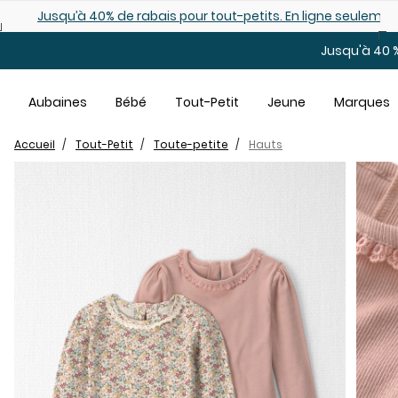
Sauter au contenu principal
Jusqu’à 40% de rabais pour tout-petits. En ligne seulemen
Jusqu'à 40 %
Aubaines
Bébé
Tout-Petit
Jeune
Marques
Accueil
Tout-Petit
Toute-petite
Hauts