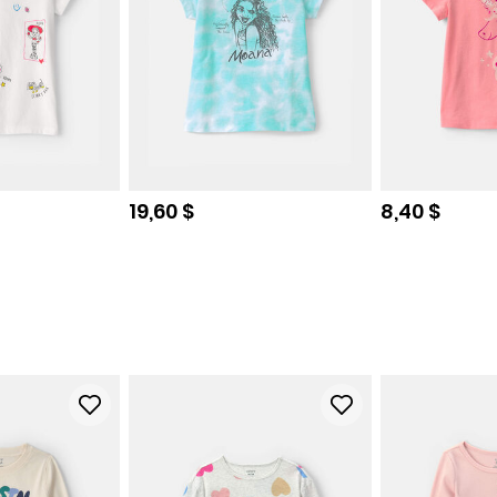
e
Prix de solde
Prix de sol
19,60 $
8,40 $