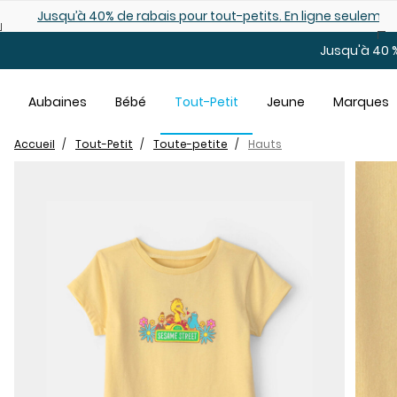
Sauter au contenu principal
Jusqu’à 40% de rabais pour tout-petits. En ligne seulemen
Jusqu'à 40 %
Aubaines
Bébé
Tout-Petit
Jeune
Marques
Accueil
Tout-Petit
Toute-petite
Hauts