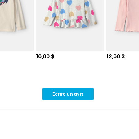
e
Prix de solde
Prix de sol
16,00 $
12,60 $
Écrire un avis