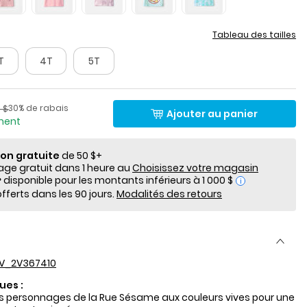
Tableau des tailles
T
4T
5T
lde
Pourcentage de rabais
​​de détail suggéré par le fabricant
30% de rabais
 $
Ajouter au panier
ement
ion gratuite
de 50 $+
e gratuit dans 1 heure au
Choisissez votre magasin
i
fferts dans les 90 jours.
Modalités des retours
V_2V367410
ues :
 personnages de la Rue Sésame aux couleurs vives pour une