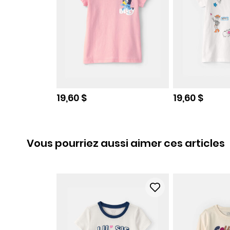
Prix de solde
Prix de sold
19,60 $
19,60 $
Vous pourriez aussi aimer ces articles