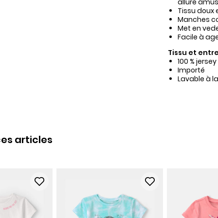
allure amus
Tissu doux e
Manches cou
Met en vede
Facile à ag
Tissu et entre
100 % jerse
Importé
Lavable à l
es articles