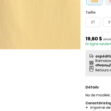
Taille
2T
3
Prix de so
19,60 $
Prix 
28,00
En ligne seul
expédit
Ramassag
Retours o
Détails
No de modèle
Caractéristiq
Imprimé des