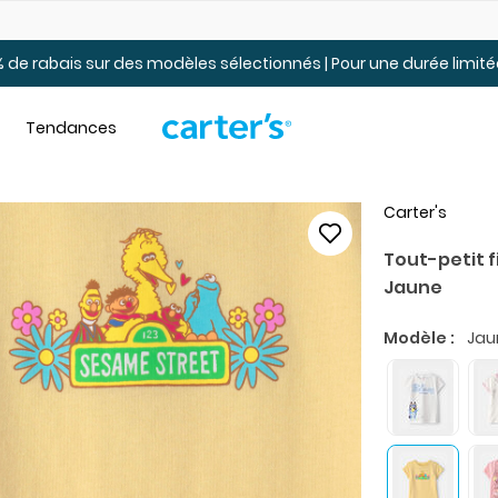
t.
Jusqu’à 40% de rabais pour jeunes. En ligne seulement.
 de rabais sur des modèles sélectionnés | Pour une durée limi
Tendances
Carter's
Tout-petit f
Jaune
Modèle :
Jau