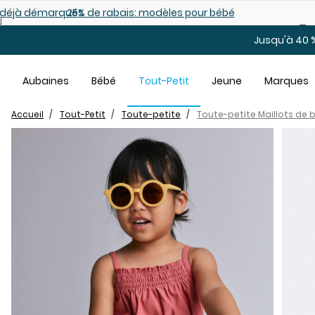
Sauter au contenu principal
es déjà démarqués
25% de rabais: modèles pour bébé
Jusqu'à 40 %
Aubaines
Bébé
Tout-Petit
Jeune
Marques
Accueil
Tout-Petit
Toute-petite
Toute-petite Maillots de 