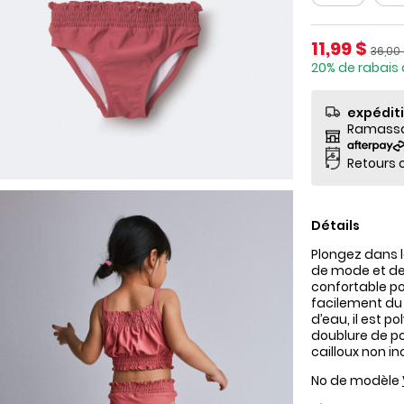
Prix de so
11,99 $
Prix ​
36,00
20% de rabais 
expédit
Ramassag
Retours o
Détails
Plongez dans l
de mode et de f
confortable pou
facilement du b
d’eau, il est p
doublure de po
cailloux non in
No de modèle