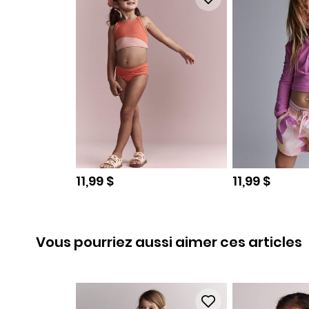
Prix de solde
Prix de sold
11,99 $
11,99 $
Vous pourriez aussi aimer ces articles