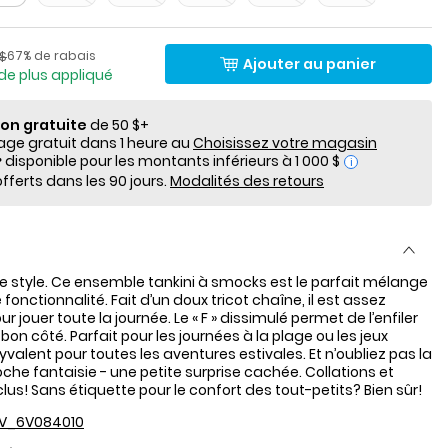
lde
Pourcentage de rabais
​de détail suggéré par le fabricant
67% de rabais
 $
Ajouter au panier
de plus appliqué
ion gratuite
de 50 $+
e gratuit dans 1 heure au
Choisissez votre magasin
i
fferts dans les 90 jours.
Modalités des retours
e style. Ce ensemble tankini à smocks est le parfait mélange
onctionnalité. Fait d’un doux tricot chaîne, il est assez
r jouer toute la journée. Le « F » dissimulé permet de l’enfiler
on côté. Parfait pour les journées à la plage ou les jeux
olyvalent pour toutes les aventures estivales. Et n’oubliez pas la
che fantaisie - une petite surprise cachée. Collations et
clus! Sans étiquette pour le confort des tout-petits? Bien sûr!
V_6V084010