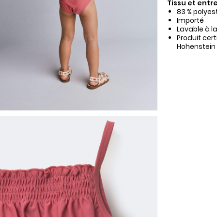
Tissu et entre
83 % polyes
Importé
Lavable à l
Produit cer
Hohenstein