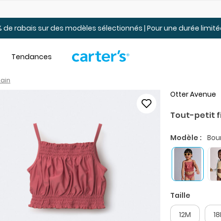
Jusqu’à 40% de rabais Soldes tout-petits et jeunes – En ligne
 de rabais sur des modèles sélectionnés | Pour une durée limi
Tendances
bain
Otter Avenue
Tout-petit f
Modèle :
Bou
Taille
12M
1