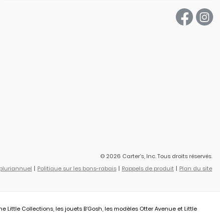
© 2026 Carter’s, Inc. Tous droits réservés.
 pluriannuel
Politique sur les bons-rabais
Rappels de produit
Plan du site
ittle Collections, les jouets B’Gosh, les modèles Otter Avenue et Little