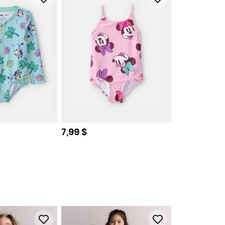
de
Prix de solde
7,99 $