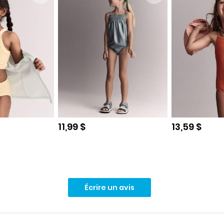
e
Prix de solde
Prix de sol
11,99 $
13,59 $
Écrire un avis