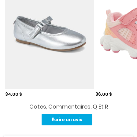
Prix de solde
Prix de solde
34,00 $
36,00 $
Cotes, Commentaires, Q Et R
Aucune
cote
Écrire un avis
pour
ce
produit.
Lien