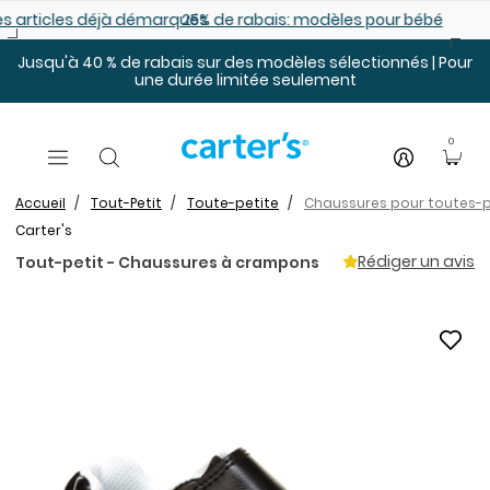
Sauter au contenu principal
es déjà démarqués
25% de rabais: modèles pour bébé
Jusqu'à 40 % de rabais sur des modèles sélectionnés | Pour
une durée limitée seulement
0
Accueil
Tout-Petit
Toute-petite
Chaussures pour toutes-p
Carter's
Rédiger un avis
Tout-petit - Chaussures à crampons