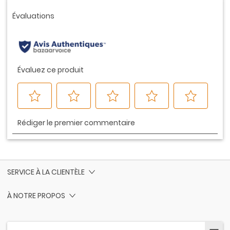
vers
la
même
page.
SERVICE À LA CLIENTÈLE
À NOTRE PROPOS