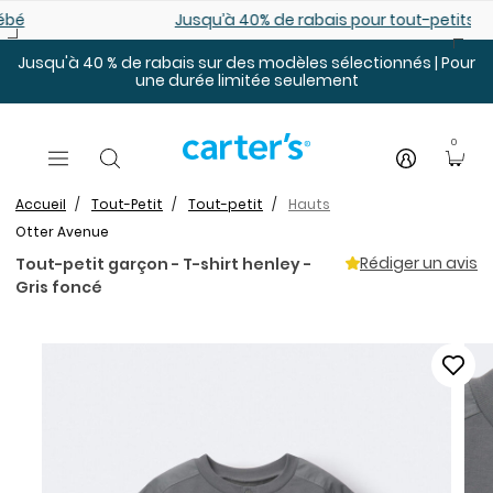
Sauter au contenu principal
Jusqu’à 40% de rabais pour tout-petits. En ligne seulemen
Jusqu'à 40 % de rabais sur des modèles sélectionnés | Pour
une durée limitée seulement
0
Accueil
Tout-Petit
Tout-petit
Hauts
Otter Avenue
Rédiger un avis
Tout-petit garçon - T-shirt henley -
Gris foncé