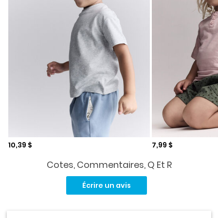
Prix de solde
Prix de solde
10,39 $
7,99 $
Cotes, Commentaires, Q Et R
Aucune
cote
Écrire un avis
pour
ce
produit.
Lien