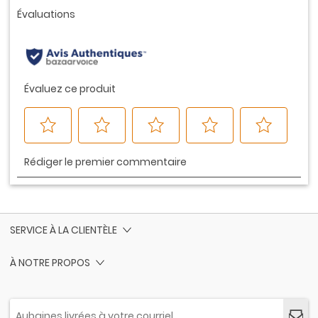
vers
la
même
page.
SERVICE À LA CLIENTÈLE
À NOTRE PROPOS