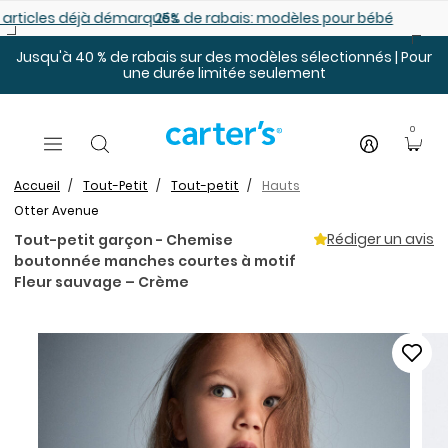
Sauter au contenu principal
es déjà démarqués
25% de rabais: modèles pour bébé
Jusqu'à 40 % de rabais sur des modèles sélectionnés | Pour
une durée limitée seulement
0
Accueil
Tout-Petit
Tout-petit
Hauts
Otter Avenue
Rédiger un avis
Tout-petit garçon - Chemise
boutonnée manches courtes à motif
Fleur sauvage – Crème