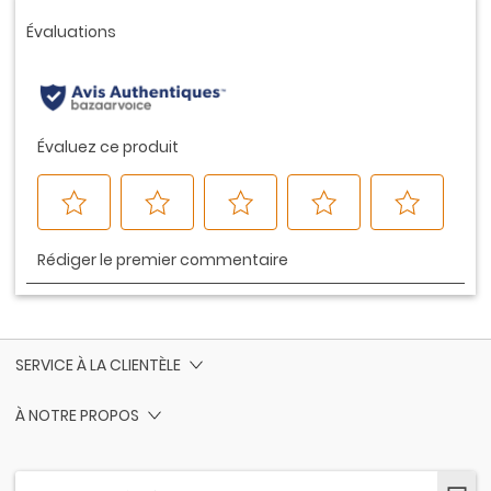
vers
la
même
page.
SERVICE À LA CLIENTÈLE
À NOTRE PROPOS