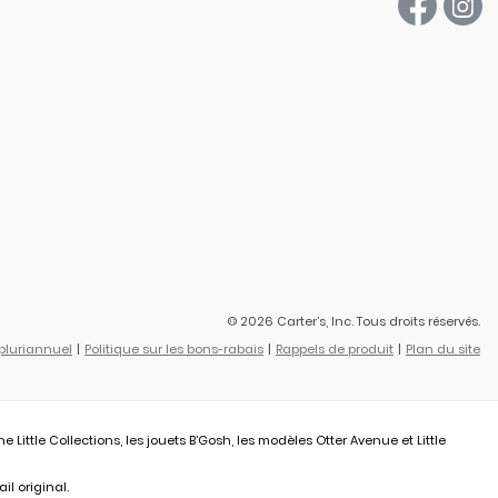
© 2026 Carter’s, Inc. Tous droits réservés.
 pluriannuel
Politique sur les bons-rabais
Rappels de produit
Plan du site
ittle Collections, les jouets B’Gosh, les modèles Otter Avenue et Little
il original.