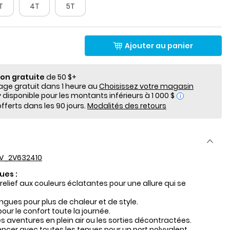
T
4T
5T
Ajouter au panier
ion gratuite
de 50 $+
e gratuit dans 1 heure au
Choisissez votre magasin
i
fferts dans les 90 jours.
Modalités des retours
V_2V632410
ues :
relief aux couleurs éclatantes pour une allure qui se
gues pour plus de chaleur et de style.
our le confort toute la journée.
es aventures en plein air ou les sorties décontractées.
encer avec toutes les tenues pour un port polyvalent.