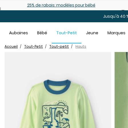
Sauter au contenu principal
25% de rabais: modèles pour bébé
Jusqu'à 40 %
Aubaines
Bébé
Tout-Petit
Jeune
Marques
Accueil
Tout-Petit
Tout-petit
Hauts