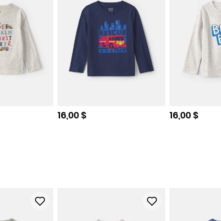
e
Prix de solde
Prix de sol
16,00 $
16,00 $