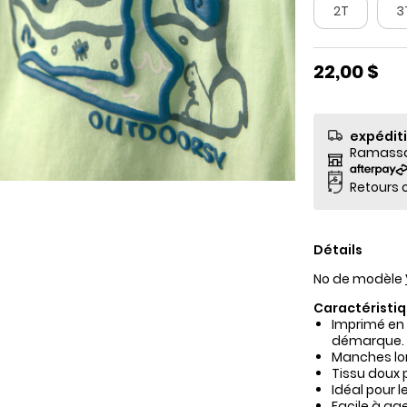
2T
3
22,00 $
expédit
Ramassag
Retours o
Détails
No de modèle
Caractéristiq
Imprimé en 
démarque.
Manches lon
Tissu doux p
Idéal pour l
Facile à ag