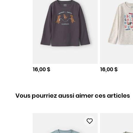
Prix de solde
Prix de sold
16,00 $
16,00 $
Vous pourriez aussi aimer ces articles