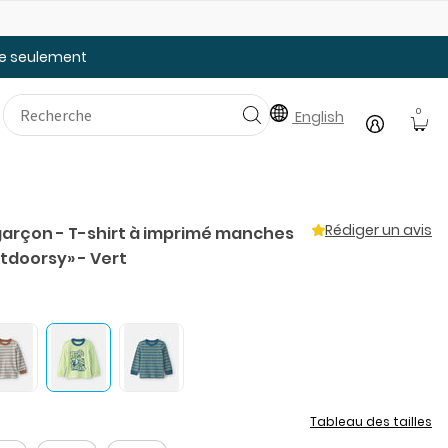
Faites le plein des essentiels pour la rentrée
tée seulement
0
English
Rédiger un avis
garçon - T-shirt à imprimé manches
tdoorsy» - Vert
t
Tableau des tailles