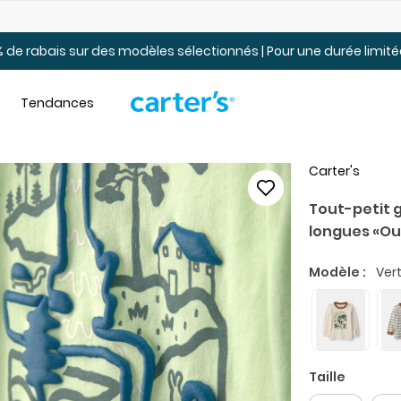
Jusqu’à 40% de rabais Soldes tout-petits et jeunes – En ligne
 de rabais sur des modèles sélectionnés | Pour une durée limi
Tendances
Carter's
Tout-petit 
longues «Ou
Modèle :
Ver
Taille