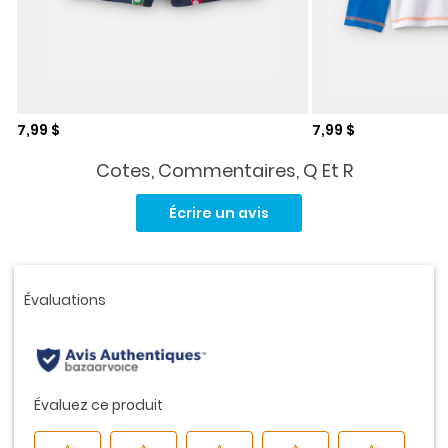
Prix de solde
Prix de solde
7,99 $
7,99 $
Cotes, Commentaires, Q Et R
Aucune
cote
Écrire un avis
pour
ce
produit.
Lien
vers
la
même
page.