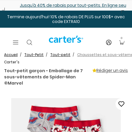
Sauter au contenu principal
Jusqu’à 40% de rabais pour tout-petits. En ligne seulemen
Termine aujourd’hui! 10% de rabais DE PLUS sur 100$+ avec
code EXTRA10
0
Accueil
Tout-Petit
Tout-petit
Chaussettes et sous-vêtem
Carter's
Rédiger un avis
Tout-petit garçon - Emballage de 7
sous-vêtements de Spider-Man
©Marvel