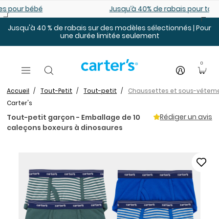
Sauter au contenu principal
Jusqu’à 40% de rabais pour tout-petits. En ligne seulemen
Jusqu'à 40 % de rabais sur des modèles sélectionnés | Pour
une durée limitée seulement
0
Accueil
Tout-Petit
Tout-petit
Chaussettes et sous-vêtem
Carter's
Rédiger un avis
Tout-petit garçon - Emballage de 10
caleçons boxeurs à dinosaures