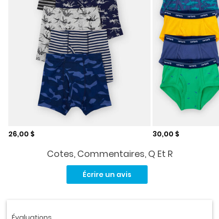
Prix de solde
Prix de solde
26,00 $
30,00 $
Cotes, Commentaires, Q Et R
Aucune
cote
Écrire un avis
pour
ce
produit.
Lien
vers
la