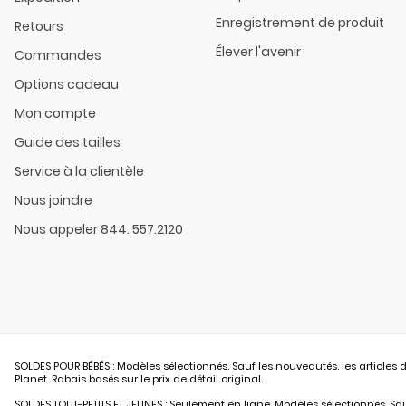
Enregistrement de produit
Retours
Élever l'avenir
Commandes
Options cadeau
Mon compte
Guide des tailles
Service à la clientèle
Nous joindre
Nous appeler 844. 557.2120
SOLDES POUR BÉBÉS : Modèles sélectionnés. Sauf les nouveautés. les articles d
Planet. Rabais basés sur le prix de détail original.
SOLDES TOUT-PETITS ET JEUNES : Seulement en ligne. Modèles sélectionnés. Sauf