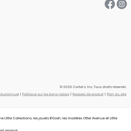
© 2026 Carter’s, Inc. Tous droits réservés.
 pluriannuel
Politique sur les bons-rabais
Rappels de produit
Plan du site
ittle Collections, les jouets B’Gosh, les modèles Otter Avenue et Little
il original.