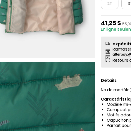
2T
3
Prix de so
41,25 $
Prix 
55,0
En ligne seul
expédit
Ramassag
Retours o
Détails
No de modèle
Caractéristiq
Modèle mi-é
Compact pou
Motifs ador
Capuchon po
Parfait pour