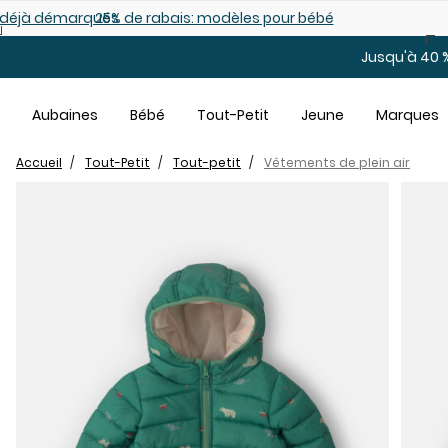
Sauter au contenu principal
es déjà démarqués
25% de rabais: modèles pour bébé
Jusqu'à 40 %
Aubaines
Bébé
Tout-Petit
Jeune
Marques
Accueil
Tout-Petit
Tout-petit
Vêtements de plein air