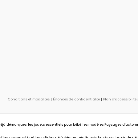
Conditions et modalités
Énoncés de confidentialité
Plan d'accessibilité
éjà démarqués, les jouets essentiels pour bébé, les modèles Paysages d'automne L
 les nouveautés et les articles déjà démarqués. Rabais basés sur le prix de déta