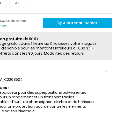
T
4T
lde
Pourcentage de rabais
​​de détail suggéré par le fabricant
25% de rabais
0 $
Ajouter au panier
ement
ion gratuite
de 50 $+
e gratuit dans 1 heure au
Choisissez votre magasin
i
fferts dans les 90 jours.
Modalités des retours
V_C2268504
ues :
paisseur pour des superpositions polyvalentes
r un rangement et un transport faciles
ables d’ours, de champignon, d’arbre et de hérisson
ur une protection accrue contre les éléments
 la saison hivernale