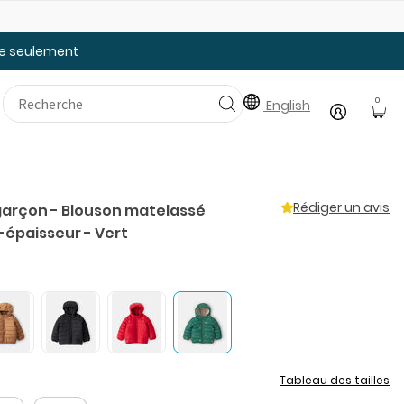
Faites le plein des essentiels pour la rentrée
20
tée seulement
0
English
Rédiger un avis
garçon - Blouson matelassé
épaisseur - Vert
t
Tableau des tailles