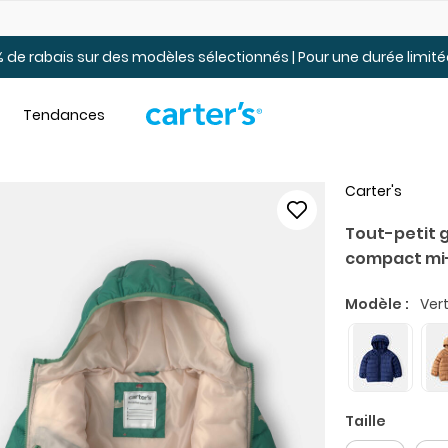
Jusqu’à 40% de rabais Soldes tout-petits et jeunes – En ligne
 de rabais sur des modèles sélectionnés | Pour une durée limi
Tendances
Carter's
Tout-petit 
compact mi-
Modèle :
Ver
Taille