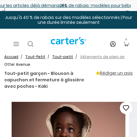
Sauter au contenu principal
es déjà démarqués
25% de rabais: modèles pour bébé
Jusqu'à 40 % de rabais sur des modèles sélectionnés | Pour
une durée limitée seulement
0
Accueil
Tout-Petit
Tout-petit
Vêtements de plein air
Otter Avenue
Rédiger un avis
Tout-petit garçon - Blouson à
capuchon et fermeture à glissière
avec poches - Kaki