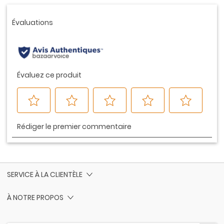
Lien
vers
la
même
page.
SERVICE À LA CLIENTÈLE
À NOTRE PROPOS