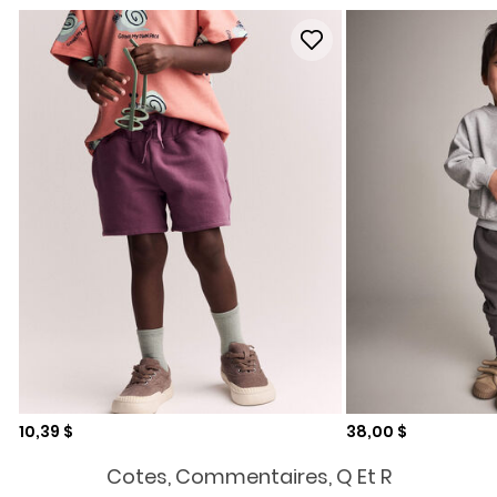
Prix de solde
Prix de solde
10,39 $
38,00 $
Cotes, Commentaires, Q Et R
Aucune