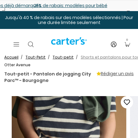
Sauter au contenu principal
es déjà démarqués
25% de rabais: modèles pour bébé
Jusqu'à 40 % de rabais sur des modèles sélectionnés | Pour
une durée limitée seulement
0
Accueil
Tout-Petit
Tout-petit
Shorts et pantalons pour to
Otter Avenue
Rédiger un avis
Tout-petit - Pantalon de jogging City
Parc™ - Bourgogne