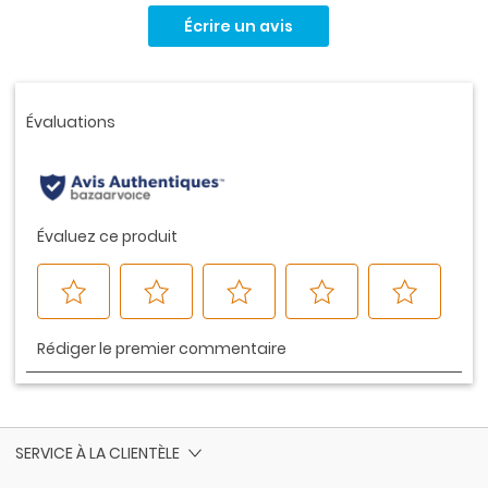
cote
Écrire un avis
pour
ce
produit.
Lien
vers
la
même
page.
SERVICE À LA CLIENTÈLE