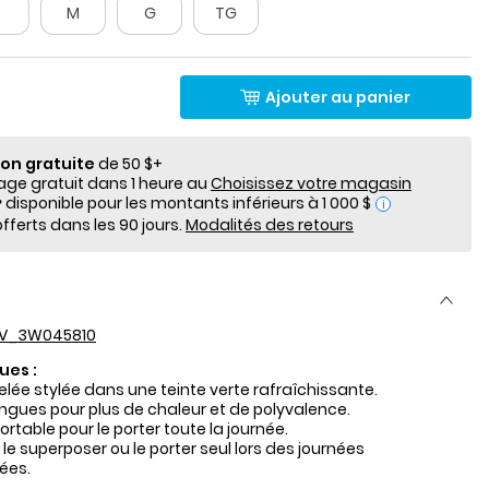
P
M
G
TG
Ajouter au panier
ion gratuite
de 50 $+
e gratuit dans 1 heure au
Choisissez votre magasin
i
fferts dans les 90 jours.
Modalités des retours
V_3W045810
ues :
elée stylée dans une teinte verte rafraîchissante.
gues pour plus de chaleur et de polyvalence.
table pour le porter toute la journée.
 le superposer ou le porter seul lors des journées
ées.