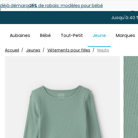
Sauter au contenu principal
es déjà démarqués
25% de rabais: modèles pour bébé
Jusqu'à 40 %
Aubaines
Bébé
Tout-Petit
Jeune
Marques
Accueil
Jeunes
Vêtements pour filles
Hauts