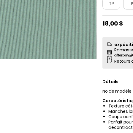
TP
18,00 $
expédit
Ramassag
Retours o
Détails
No de modèle
Caractéristiq
Texture côt
Manches lon
Coupe confor
Parfait pour
décontract