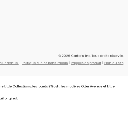
© 2026 Carter’s, Inc. Tous droits réservés.
 pluriannuel
Politique sur les bons-rabais
Rappels de produit
Plan du site
ittle Collections, les jouets B’Gosh, les modèles Otter Avenue et Little
il original.