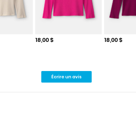
e
Prix de solde
Prix de sol
18,00 $
18,00 $
Écrire un avis