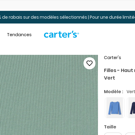
Jusqu’à 40% de rabais Soldes tout-petits et jeunes – En ligne
 de rabais sur des modèles sélectionnés | Pour une durée limi
Tendances
Carter's
Filles - Hau
Vert
Modèle :
Ver
Taille