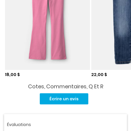
Prix de solde
Prix de solde
18,00 $
22,00 $
Cotes, Commentaires, Q Et R
Aucune
cote
Écrire un avis
pour
ce
produit.
Lien
vers
la
même