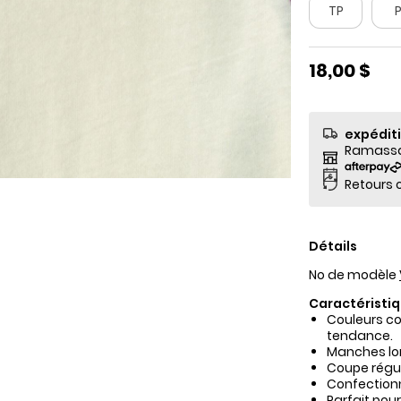
TP
18,00 $
expédit
Ramassag
Retours o
Détails
No de modèle
Caractéristiq
Couleurs co
tendance.
Manches lon
Coupe régul
Confectionn
Parfait pour