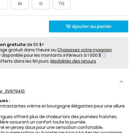
P
M
G
TG
Ajouter au panier
ion gratuite
de 50 $+
e gratuit dans 1 heure au
Choisissez votre magasin
i
fferts dans les 90 jours.
Modalités des retours
V_3V979410
ues :
ntrastantes crème et bourgogne élégantes pour une allure
gues offrant plus de chaleur lors des journées fraîches.
ière assurant un confort toute la journée.
é en jersey doux pour une sensation confortable.
 la superposition ou à porter seul pour toutes les occasions.