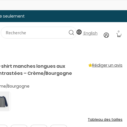
Faites le plein des essentiels pour la rentrée
20
tée seulement
0
English
Rédiger un avis
-shirt manches longues aux
ontrastées – Crème/Bourgogne
me/Bourgogne
Tableau des tailles