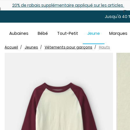
Sauter au contenu principal
es déjà démarqués
25% de rabais: modèles pour bébé
Jusqu'à 40 %
Aubaines
Bébé
Tout-Petit
Jeune
Marques
Accueil
Jeunes
Vêtements pour garçons
Hauts