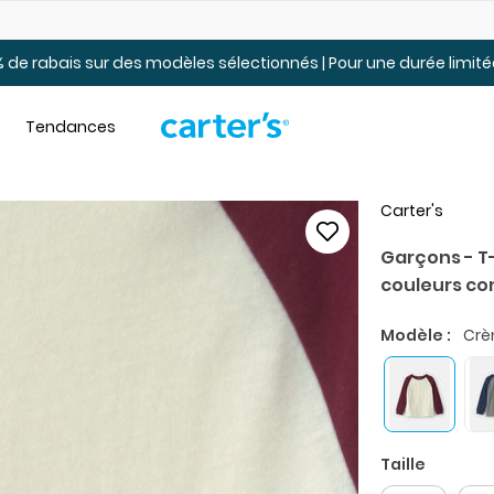
Jusqu’à 40% de rabais Soldes tout-petits et jeunes – En ligne
 de rabais sur des modèles sélectionnés | Pour une durée limi
Tendances
Carter's
Garçons - T
couleurs c
Modèle :
Crè
Taille