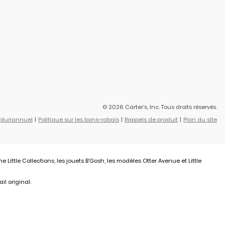
© 2026 Carter’s, Inc. Tous droits réservés.
 pluriannuel
Politique sur les bons-rabais
Rappels de produit
Plan du site
ittle Collections, les jouets B’Gosh, les modèles Otter Avenue et Little
il original.