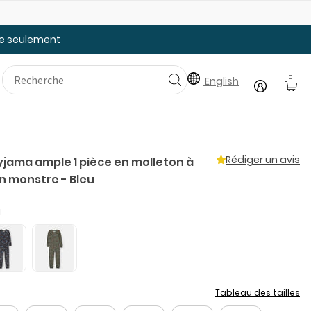
Faites le plein des essentiels pour la rentrée
20
tée seulement
0
English
Rédiger un avis
yjama ample 1 pièce en molleton à
n monstre - Bleu
u
Tableau des tailles