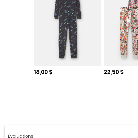
Prix de solde
Prix de sold
18,00 $
22,50 $
Lire
1
commentaire.
Lien
vers
la
même
page.