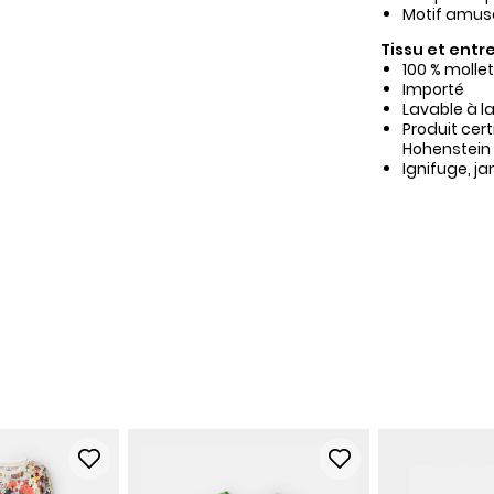
Motif amusa
Tissu et entre
100 % molle
Importé
Lavable à l
Produit cer
Hohenstein
Ignifuge, j