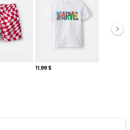
de
Prix de solde
Prix de so
11,99 $
7,99 $