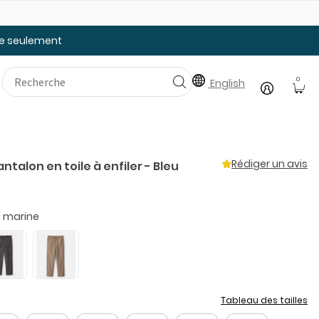
Faites le plein des essentiels pour la rentrée
20
tée seulement
0
English
Rédiger un avis
ntalon en toile à enfiler - Bleu
u marine
Tableau des tailles