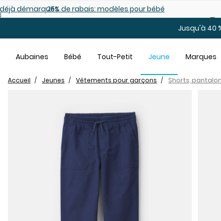
Sauter au contenu principal
es déjà démarqués
25% de rabais: modèles pour bébé
Jusqu'à 40 %
Aubaines
Bébé
Tout-Petit
Jeune
Marques
Accueil
Jeunes
Vêtements pour garçons
Shorts, pantalo