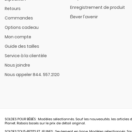
Enregistrement de produit
Retours
Élever l'avenir
Commandes
Options cadeau
Mon compte
Guide des tailles
Service à la clientèle
Nous joindre
Nous appeler 844. 557.2120
SOLDES POUR BÉBÉS : Modèles sélectionnés. Sauf les nouveautés. les articles d
Planet. Rabais basés sur le prix de détail original.
SOLDES TOUT-PETITS ET JEUNES : Seulement en ligne. Modèles sélectionnés. Sauf