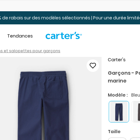
Jusqu’à 40% de rabais Soldes tout-petits et jeunes – En ligne
 de rabais sur des modèles sélectionnés | Pour une durée limi
Tendances
ns et salopettes pour garçons
Carter's
Garçons - Pa
marine
Modèle :
Ble
Taille