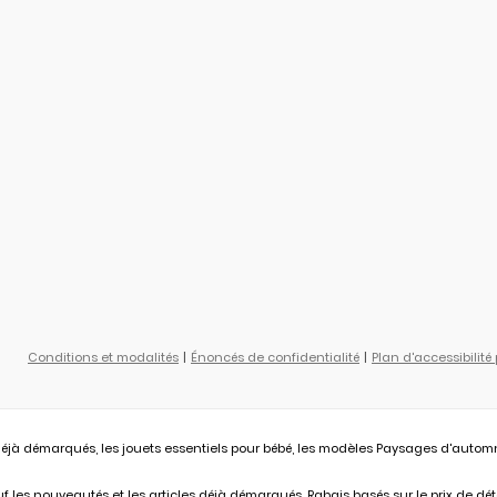
Conditions et modalités
Énoncés de confidentialité
Plan d'accessibilité
éjà démarqués, les jouets essentiels pour bébé, les modèles Paysages d'automne L
 les nouveautés et les articles déjà démarqués. Rabais basés sur le prix de déta