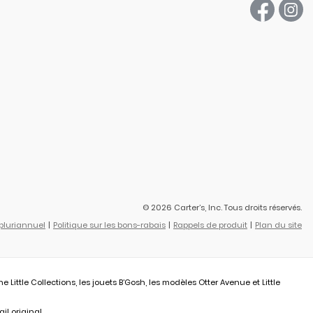
© 2026 Carter’s, Inc. Tous droits réservés.
 pluriannuel
Politique sur les bons-rabais
Rappels de produit
Plan du site
ittle Collections, les jouets B’Gosh, les modèles Otter Avenue et Little
il original.