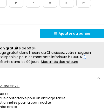
5
6
7
8
10
12
Ajouter au panier
ion gratuite
de 50 $+
e gratuit dans 1 heure au
Choisissez votre magasin
i
fferts dans les 90 jours.
Modalités des retours
V_3V356710
ues :
ique confortable pour un enfilage facile
tionnelles pour la commodité
mbe droite