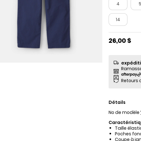
4
14
26,00 $
expédit
Ramassag
Retours o
Détails
No de modèle
Caractéristiq
Taille élast
Poches fonc
Coupe à ja