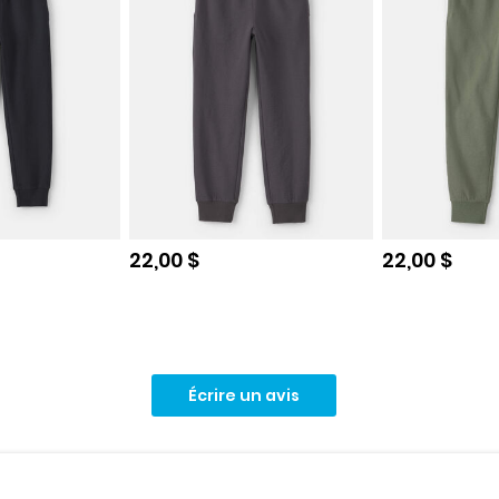
e
Prix de solde
Prix de sol
22,00 $
22,00 $
Écrire un avis