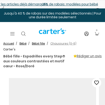
Sauter au contenu principal
es déjà démarqués
25% de rabais: modèles pour bébé
Jusqu'à 40 % de rabais sur des modèles sélectionnés | Pour
une durée limitée seulement
0
Accueil
Bébé
Bébé fille
Chaussures (0-6)
Carter's
Rédiger un avis
Bébé fille - Espadrilles every Step®
aux couleurs contrastées et motif
cœur - Rose/Doré