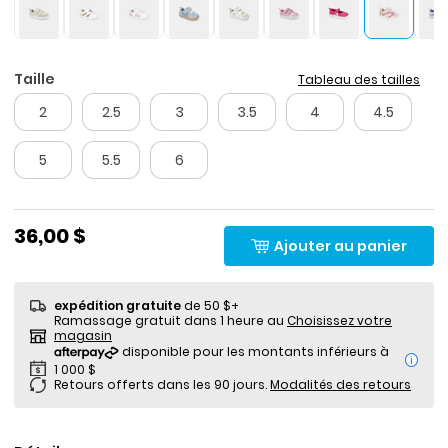
Taille
Tableau des tailles
2
2.5
3
3.5
4
4.5
5
5.5
6
36,00 $
Ajouter au panier
expédition gratuite
de 50 $+
Ramassage gratuit dans 1 heure au
Choisissez votre
magasin
i
Retours offerts dans les 90 jours.
Modalités des retours