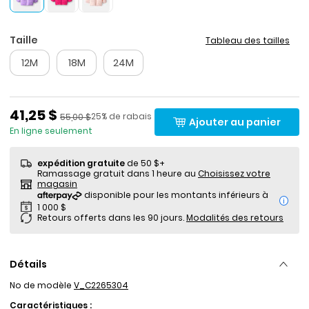
Taille
Tableau des tailles
12M
18M
24M
Prix de solde
41,25 $
Pourcentage de rabais
Prix ​​de détail suggéré par le fabricant
25% de rabais
55,00 $
Ajouter au panier
En ligne seulement
expédition gratuite
de 50 $+
Ramassage gratuit dans 1 heure au
Choisissez votre
magasin
i
Retours offerts dans les 90 jours.
Modalités des retours
Détails
No de modèle
V_C2265304
Caractéristiques :