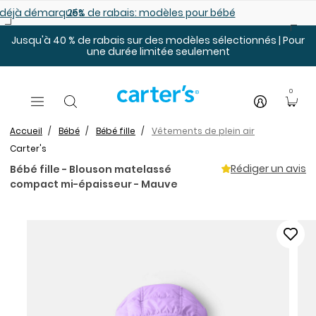
Sauter au contenu principal
es déjà démarqués
25% de rabais: modèles pour bébé
Jusqu'à 40 % de rabais sur des modèles sélectionnés | Pour
une durée limitée seulement
0
Accueil
Bébé
Bébé fille
Vêtements de plein air
Carter's
Rédiger un avis
Bébé fille - Blouson matelassé
compact mi-épaisseur - Mauve