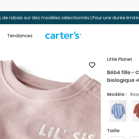
Jusqu’à 40% de rabais Soldes tout-petits et jeunes – En ligne
 de rabais sur des modèles sélectionnés | Pour une durée limi
Tendances
Little Planet
Bébé fille 
biologique «Li
Modèle :
Ros
Taille