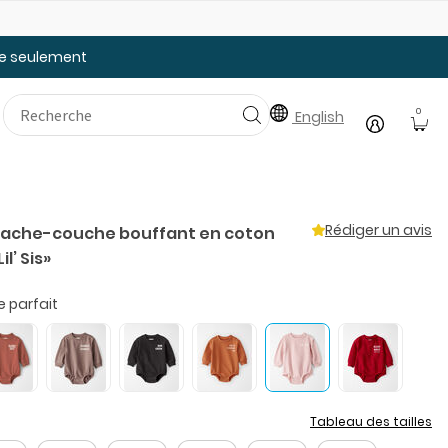
Faites le plein des essentiels pour la rentrée
tée seulement
0
English
Rédiger un avis
- Cache-couche bouffant en coton
l’ Sis»
e parfait
Tableau des tailles