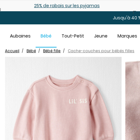
Sauter au contenu principal
25% de rabais: modèles pour bébé
Jusqu'à 40 %
Aubaines
Bébé
Tout-Petit
Jeune
Marques
Accueil
Bébé
Bébé fille
Cache-couches pour bébés filles