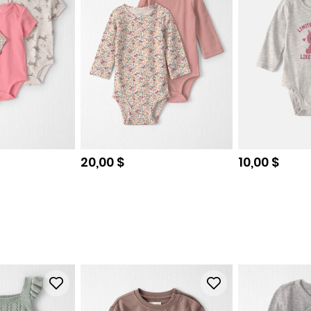
e
Prix de solde
Prix de sol
20,00 $
10,00 $