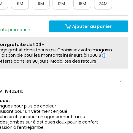
M
6M
9M
12M
18M
24M
Ajouter au panier
oute promotion
ion gratuite
de 50 $+
e gratuit dans 1 heure au
Choisissez votre magasin
i
fferts dans les 90 jours.
Modalités des retours
V_1V462410
ues :
gues pour plus de chaleur
usant pour un vêtement enjoué
he pratique pour un agencement facile
des jambes sur élastiques doux pour le confort
ssion à l’entrejambe