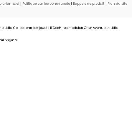
 pluriannuel
Politique sur les bons-rabais
Rappels de produit
Plan du site
ittle Collections, les jouets B’Gosh, les modèles Otter Avenue et Little
il original.