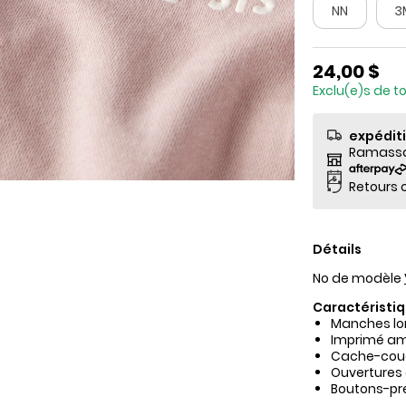
NN
3
24,00 $
Exclu(e)s de t
expédit
Ramassag
Retours o
Détails
No de modèle
Caractéristiq
Manches lon
Imprimé am
Cache-couc
Ouvertures 
Boutons-pre