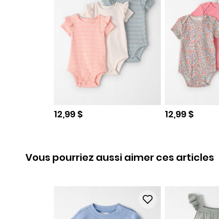
Prix de solde
Prix de sold
12,99 $
12,99 $
Vous pourriez aussi aimer ces articles