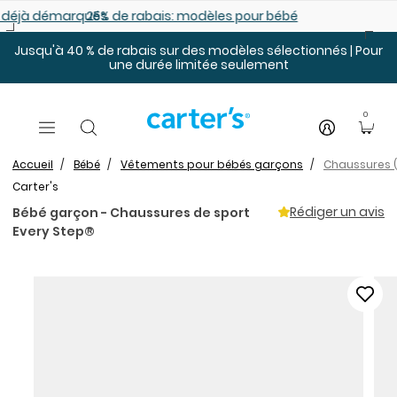
Sauter au contenu principal
es déjà démarqués
25% de rabais: modèles pour bébé
Jusqu'à 40 % de rabais sur des modèles sélectionnés | Pour
une durée limitée seulement
0
Accueil
Bébé
Vêtements pour bébés garçons
Chaussures 
Carter's
Rédiger un avis
Bébé garçon - Chaussures de sport
Every Step®