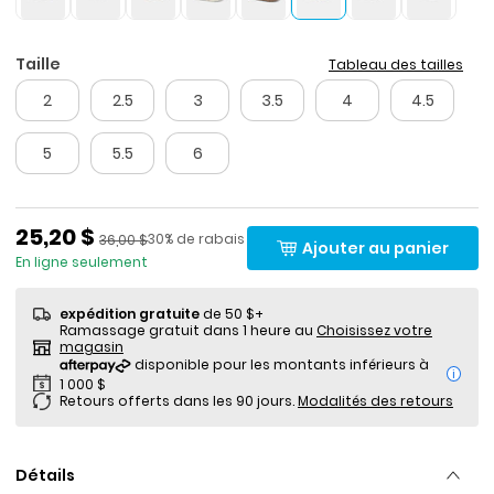
Taille
Tableau des tailles
2
2.5
3
3.5
4
4.5
5
5.5
6
Prix de solde
25,20 $
Pourcentage de rabais
Prix ​​de détail suggéré par le fabricant
30% de rabais
36,00 $
Ajouter au panier
En ligne seulement
expédition gratuite
de 50 $+
Ramassage gratuit dans 1 heure au
Choisissez votre
magasin
i
Retours offerts dans les 90 jours.
Modalités des retours
Détails