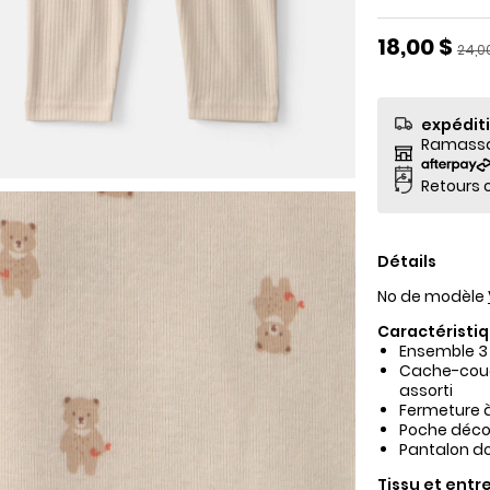
Prix de so
18,00 $
Prix 
24,0
expédit
Ramassag
Retours o
Détails
No de modèle
Caractéristiq
Ensemble 3 
Cache-couc
assorti
Fermeture 
Poche décor
Pantalon dou
Tissu et entre