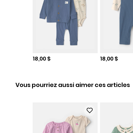
Prix de solde
Prix de sold
18,00 $
18,00 $
Vous pourriez aussi aimer ces articles