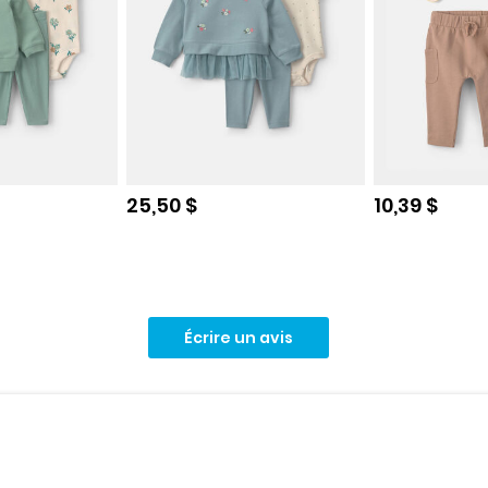
e
Prix de solde
Prix de sol
25,50 $
10,39 $
Écrire un avis