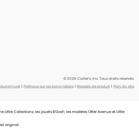
© 2026 Carter’s, Inc. Tous droits réservés.
 pluriannuel
Politique sur les bons-rabais
Rappels de produit
Plan du site
ittle Collections, les jouets B’Gosh, les modèles Otter Avenue et Little
il original.