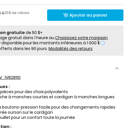
lde
Pourcentage de rabais
​​de détail suggéré par le fabricant
25% de rabais
0 $
Ajouter au panier
ion gratuite
de 50 $+
e gratuit dans 1 heure au
Choisissez votre magasin
i
fferts dans les 90 jours.
Modalités des retours
V_1V828110
ues :
pièces pour des choix polyvalents
he à manches courtes et cardigan à manches longues
à boutons-pression facile pour des changements rapides
ée ourson sur le cardigan
illet pour un confort toute la journée
tien :