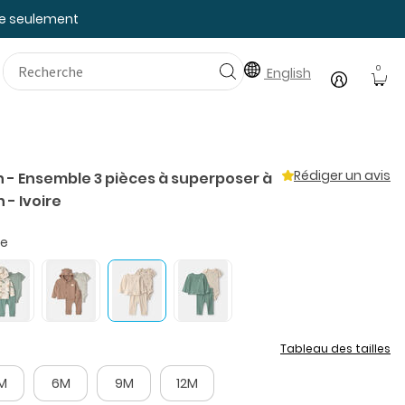
tée seulement
0
English
Rédiger un avis
 - Ensemble 3 pièces à superposer à
 - Ivoire
re
Tableau des tailles
M
6M
9M
12M