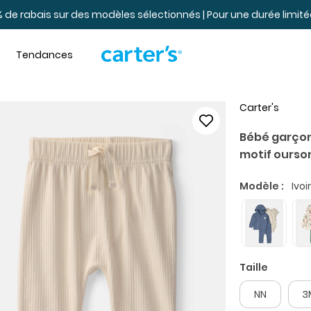
 de rabais sur des modèles sélectionnés | Pour une durée limi
Tendances
Carter's
Bébé garçon
motif ourson
Modèle :
Ivoi
Taille
NN
3