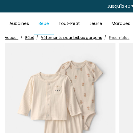
Sauter au contenu principal
Jusqu'à 40 %
Aubaines
Bébé
Tout-Petit
Jeune
Marques
Accueil
Bébé
Vêtements pour bébés garçons
Ensembles