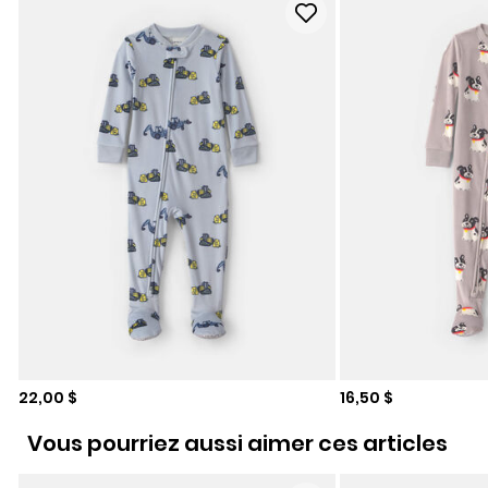
Prix de solde
Prix de solde
22,00 $
16,50 $
Vous pourriez aussi aimer ces articles