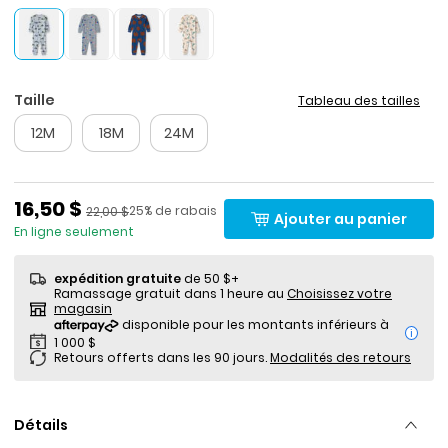
Taille
Tableau des tailles
12M
18M
24M
Prix de solde
16,50 $
Pourcentage de rabais
Prix ​​de détail suggéré par le fabricant
25% de rabais
22,00 $
Ajouter au panier
En ligne seulement
expédition gratuite
de 50 $+
Ramassage gratuit dans 1 heure au
Choisissez votre
magasin
i
Retours offerts dans les 90 jours.
Modalités des retours
Détails