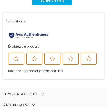
Écrire un avis
pour
ce
produit.
Lien
vers
la
même
page.
SERVICE À LA CLIENTÈLE
À NOTRE PROPOS