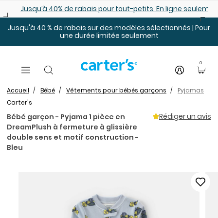
Sauter au contenu principal
Jusqu’à 40% de rabais pour tout-petits. En ligne seulemen
Jusqu'à 40 % de rabais sur des modèles sélectionnés | Pour
une durée limitée seulement
0
Accueil
Bébé
Vêtements pour bébés garçons
Pyjamas
Carter's
Rédiger un avis
Bébé garçon - Pyjama 1 pièce en
DreamPlush à fermeture à glissière
double sens et motif construction -
Bleu