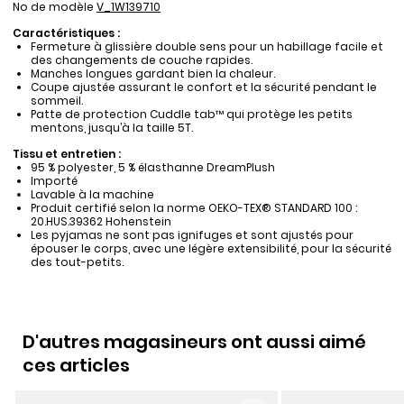
No de modèle
V_1W139710
Caractéristiques :
Fermeture à glissière double sens pour un habillage facile et
des changements de couche rapides.
Manches longues gardant bien la chaleur.
Coupe ajustée assurant le confort et la sécurité pendant le
sommeil.
Patte de protection Cuddle tab™ qui protège les petits
mentons, jusqu’à la taille 5T.
Tissu et entretien :
95 % polyester, 5 % élasthanne DreamPlush
Importé
Lavable à la machine
Produit certifié selon la norme OEKO-TEX® STANDARD 100 :
20.HUS.39362 Hohenstein
Les pyjamas ne sont pas ignifuges et sont ajustés pour
épouser le corps, avec une légère extensibilité, pour la sécurité
des tout-petits.
D'autres magasineurs ont aussi aimé
ces articles