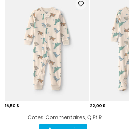
Prix de solde
Prix de solde
16,50 $
22,00 $
Cotes, Commentaires, Q Et R
Aucune
cote