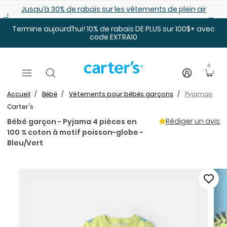
Sauter au contenu principal
de plein air
30% de rabais sur les articles d’Hallowe
Termine aujourd’hui! 10% de rabais DE PLUS sur 100$+ avec
code EXTRA10
0
Accueil
Bébé
Vêtements pour bébés garçons
Pyjamas
Carter's
Rédiger un avis
Bébé garçon - Pyjama 4 pièces en
100 % coton à motif poisson-globe -
Bleu/Vert