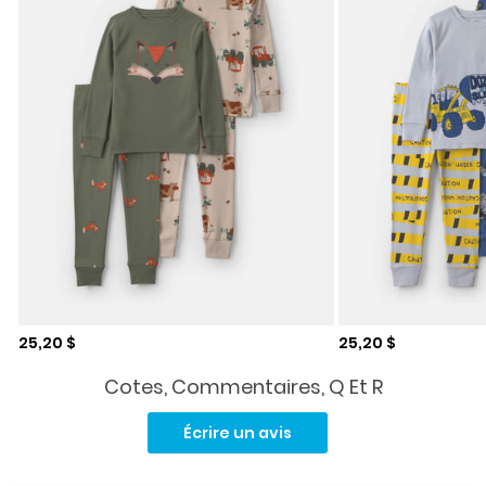
Prix de solde
Prix de solde
25,20 $
25,20 $
Cotes, Commentaires, Q Et R
Aucune
cote
Écrire un avis
pour
ce
produit.