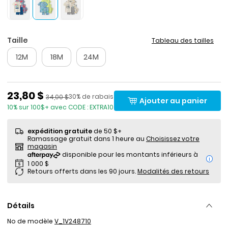
Taille
Tableau des tailles
12M
18M
24M
Prix de solde
23,80 $
Pourcentage de rabais
Prix ​​de détail suggéré par le fabricant
30% de rabais
34,00 $
Ajouter au panier
10% sur 100$+ avec CODE : EXTRA10
expédition gratuite
de 50 $+
Ramassage gratuit dans 1 heure au
Choisissez votre
magasin
i
Retours offerts dans les 90 jours.
Modalités des retours
Détails
No de modèle
V_1V248710