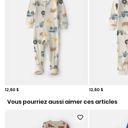
Prix de solde
Prix de solde
12,60 $
12,60 $
Vous pourriez aussi aimer ces articles