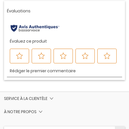
Lien
vers
la
même
page.
SERVICE À LA CLIENTÈLE
À NOTRE PROPOS