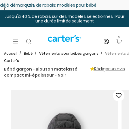
Sauter au contenu principal
es déjà démarqués
25% de rabais: modèles pour bébé
Jusqu'à 40 % de rabais sur des modèles sélectionnés | Pour
une durée limitée seulement
0
Accueil
Bébé
Vêtements pour bébés garçons
Vêtements de
Carter's
Rédiger un avis
Bébé garçon - Blouson matelassé
compact mi-épaisseur - Noir