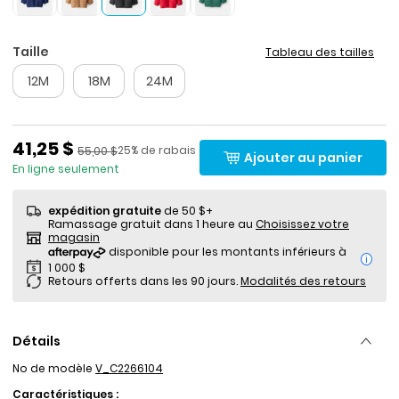
Taille
Tableau des tailles
12M
18M
24M
Prix de solde
41,25 $
Pourcentage de rabais
Prix ​​de détail suggéré par le fabricant
25% de rabais
55,00 $
Ajouter au panier
En ligne seulement
expédition gratuite
de 50 $+
Ramassage gratuit dans 1 heure au
Choisissez votre
magasin
i
Retours offerts dans les 90 jours.
Modalités des retours
Détails
No de modèle
V_C2266104
Caractéristiques :