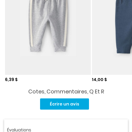
Prix de solde
Prix de solde
6,39 $
14,00 $
Cotes, Commentaires, Q Et R
Aucune
cote
Écrire un avis
pour
ce
produit.
Lien
vers
la