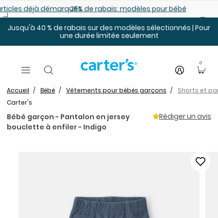
Sauter au contenu principal
es déjà démarqués
25% de rabais: modèles pour bébé
Jusqu'à 40 % de rabais sur des modèles sélectionnés | Pour
une durée limitée seulement
0
Accueil
Bébé
Vêtements pour bébés garçons
Shorts et p
Carter's
Rédiger un avis
Bébé garçon - Pantalon en jersey
bouclette à enfiler - Indigo