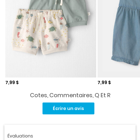
Prix de solde
Prix de solde
7,99 $
7,99 $
Cotes, Commentaires, Q Et R
Aucune
cote
Écrire un avis
pour
ce
produit.
Lien
vers
la