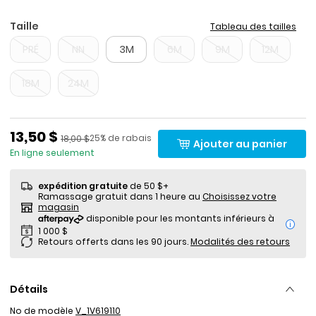
Taille
Tableau des tailles
PRÉ
NN
3M
6M
9M
12M
18M
24M
Prix de solde
13,50 $
Pourcentage de rabais
Prix ​​de détail suggéré par le fabricant
25% de rabais
18,00 $
Ajouter au panier
En ligne seulement
expédition gratuite
de 50 $+
Ramassage gratuit dans 1 heure au
Choisissez votre
magasin
i
Retours offerts dans les 90 jours.
Modalités des retours
Détails
No de modèle
V_1V619110