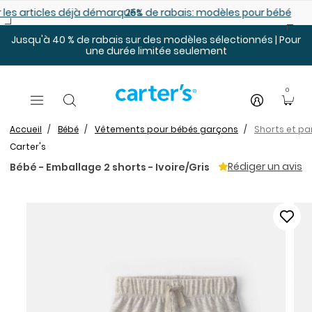
Sauter au contenu principal
es déjà démarqués
25% de rabais: modèles pour bébé
Jusqu'à 40 % de rabais sur des modèles sélectionnés | Pour
une durée limitée seulement
0
Accueil
Bébé
Vêtements pour bébés garçons
Shorts et p
Carter's
Rédiger un avis
Bébé - Emballage 2 shorts - Ivoire/Gris